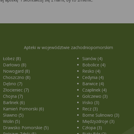
Apteki w województwie zachodniopomorskim
Łobez (8)
Sianów (4)
Darłowo (8)
Bobolice (4)
Nowogard (8)
Resko (4)
Choszczno (8)
Cedynia (4)
Dębno (7)
Barwice (4)
Złocieniec (7)
Czaplinek (4)
Chojna (7)
Golczewo (3)
Barlinek (6)
Ińsko (3)
Kamień Pomorski (6)
Recz (3)
Sławno (5)
Borne Sulinowo (3)
Wolin (5)
Międzyzdroje (3)
Drawsko Pomorskie (5)
Człopa (3)
Połczyn-Zdrój (5)
Biały Bór (2)