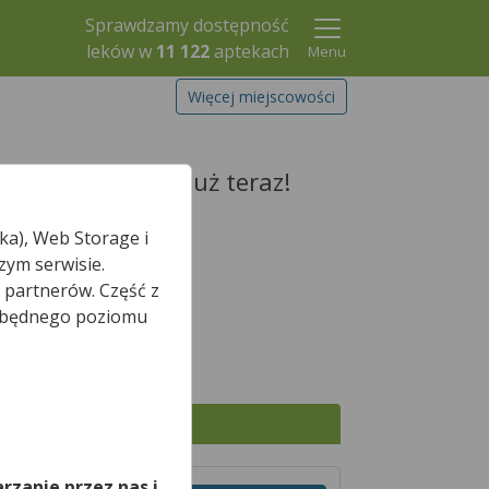
Sprawdzamy dostępność
leków w
11 122
aptekach
Menu
Więcej miejscowości
i zarezerwuj go już teraz!
ka), Web Storage i
zym serwisie.
 partnerów. Część z
Szukaj leku
iezbędnego poziomu
,
Wszystkie apteki
rzanie przez nas i