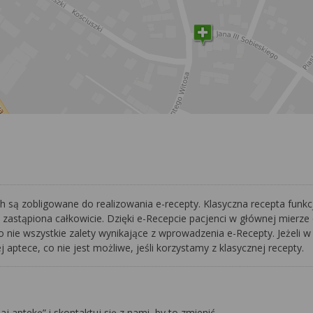
 są zobligowane do realizowania e-recepty. Klasyczna recepta funkc
 zastąpiona całkowicie. Dzięki e-Recepcie pacjenci w głównej mierz
nie wszystkie zalety wynikające z wprowadzenia e-Recepty. Jeżeli w t
 aptece, co nie jest możliwe, jeśli korzystamy z klasycznej recepty.
daj aptekę” i skontaktuj się z nami, by to zmienić.