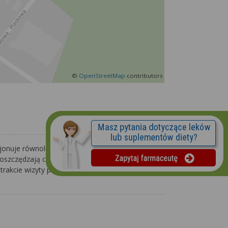
©
OpenStreetMap
contributors
jonuje równolegle z elektronicznym
e oszczędzają czas, gdyż nie za każdym razem
rakcie wizyty przepisanych zostanie kilka