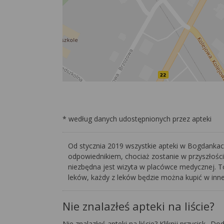
* według danych udostępnionych przez apteki
Od stycznia 2019 wszystkie apteki w Bogdankach
odpowiednikiem, chociaż zostanie w przyszłości
niezbędna jest wizyta w placówce medycznej. To 
leków, każdy z leków będzie można kupić w innej
Nie znalazłeś apteki na liście?
Nie znalazłeś apteki na liście? Kliknij przycisk „Do