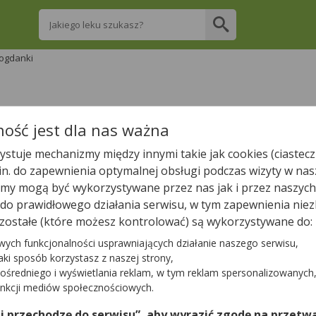
Wpisz nazwę leku
ogdanki
re apteki w Bogdankach posiadają Twój lek 
ość jest dla nas ważna
stuje mechanizmy między innymi takie jak cookies (ciastecz
Wpisz nazwę leku
.in. do zapewnienia optymalnej obsługi podczas wizyty w nas
y mogą być wykorzystywane przez nas jak i przez naszych
a do prawidłowego działania serwisu, w tym zapewnienia n
zostałe (które możesz kontrolować) są wykorzystywane do:
W pobliżu Bogdanek są
2
apteki.
wych funkcjonalności usprawniających działanie naszego serwisu,
jaki sposób korzystasz z naszej strony,
ośredniego i wyświetlania reklam, w tym reklam spersonalizowanych
Tylko otwarte apteki
unkcji mediów społecznościowych.
 i przechodzę do serwisu”, aby wyrazić zgodę na przetwa