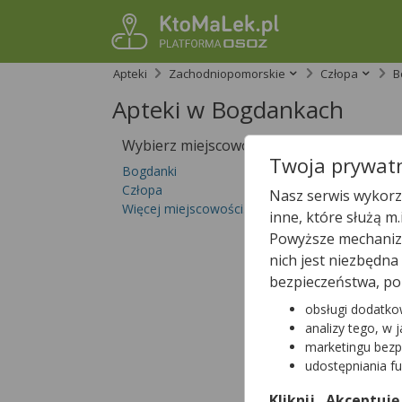
Apteki
Zachodniopomorskie
Człopa
B
Apteki w Bogdankach
Wybierz miejscowość
Sprawdź, któ
Twoja prywatn
Bogdanki
Człopa
Nasz serwis wykorzy
Więcej miejscowości...
inne, które służą m
Powyższe mechanizm
nich jest niezbędn
bezpieczeństwa, po
obsługi dodatko
analizy tego, w 
marketingu bezp
udostępniania f
Kliknij „Akceptuję