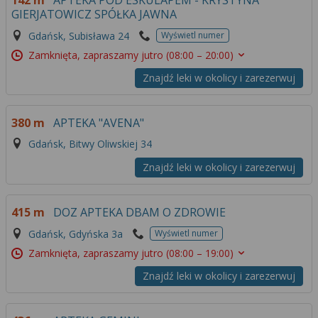
142 m
APTEKA POD ESKULAPEM - KRYSTYNA
Więcej informacji na temat wykorzystywania
GIERJATOWICZ SPÓŁKA JAWNA
narzędzi zewnętrznych w naszym serwisie
Gdańsk, Subisława 24
Wyświetl numer
znajdziesz w
Regulaminie Serwisu
.
Zamknięta, zapraszamy jutro
(08:00 – 20:00)
Znajdź leki w okolicy i zarezerwuj
380 m
APTEKA "AVENA"
Gdańsk, Bitwy Oliwskiej 34
Znajdź leki w okolicy i zarezerwuj
415 m
DOZ APTEKA DBAM O ZDROWIE
Gdańsk, Gdyńska 3a
Wyświetl numer
Zamknięta, zapraszamy jutro
(08:00 – 19:00)
Znajdź leki w okolicy i zarezerwuj