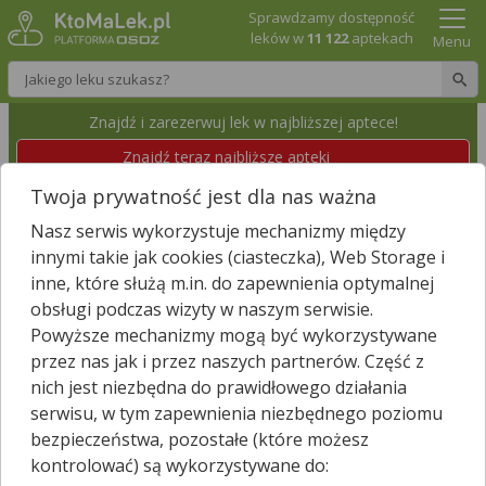
Sprawdzamy dostępność
leków w
11 122
aptekach
Menu
Wpisz nazwę leku
Znajdź i zarezerwuj lek w najbliższej aptece!
Znajdź teraz najbliższe apteki
Twoja prywatność jest dla nas ważna
APTEKA WRACAM DO ZDROWIA
Nasz serwis wykorzystuje mechanizmy między
Gdańsk, Subisława 27 c
Id apteki: 858 352
innymi takie jak cookies (ciasteczka), Web Storage i
inne, które służą m.in. do zapewnienia optymalnej
obsługi podczas wizyty w naszym serwisie.
Znajdź leki w okolicy i zarezerwuj
Powyższe mechanizmy mogą być wykorzystywane
przez nas jak i przez naszych partnerów. Część z
nich jest niezbędna do prawidłowego działania
Zgłoś nieistniejącą aptekę
serwisu, w tym zapewnienia niezbędnego poziomu
bezpieczeństwa, pozostałe (które możesz
−
kontrolować) są wykorzystywane do: