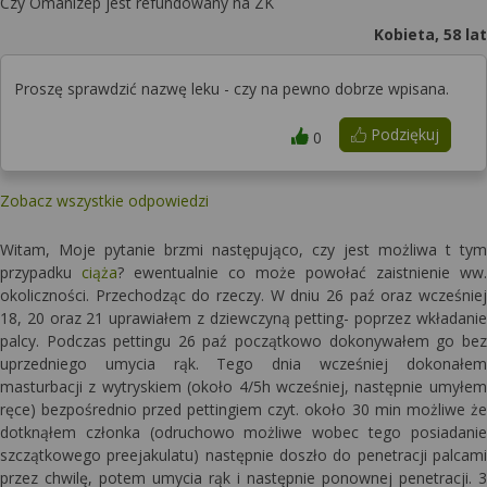
Czy Omanizep jest refundowany na ZK
Kobieta, 58 lat
Proszę sprawdzić nazwę leku - czy na pewno dobrze wpisana.
Podziękuj
0
Zobacz wszystkie odpowiedzi
Witam, Moje pytanie brzmi następująco, czy jest możliwa t tym
przypadku
ciąża
? ewentualnie co może powołać zaistnienie ww.
okoliczności. Przechodząc do rzeczy. W dniu 26 paź oraz wcześniej
18, 20 oraz 21 uprawiałem z dziewczyną petting- poprzez wkładanie
palcy. Podczas pettingu 26 paź początkowo dokonywałem go bez
uprzedniego umycia rąk. Tego dnia wcześniej dokonałem
masturbacji z wytryskiem (około 4/5h wcześniej, następnie umyłem
ręce) bezpośrednio przed pettingiem czyt. około 30 min możliwe że
dotknąłem członka (odruchowo możliwe wobec tego posiadanie
szczątkowego preejakulatu) następnie doszło do penetracji palcami
przez chwilę, potem umycia rąk i następnie ponownej penetracji. 3