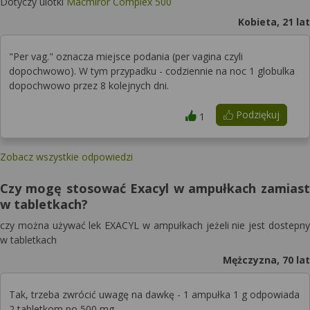
Dotyczy ulotki
Macmiror Complex 500
Kobieta, 21 lat
"Per vag." oznacza miejsce podania (per vagina czyli
dopochwowo). W tym przypadku - codziennie na noc 1 globulka
dopochwowo przez 8 kolejnych dni.
Podziękuj
1
Zobacz wszystkie odpowiedzi
Czy mogę stosować Exacyl w ampułkach zamiast
w tabletkach?
czy można używać lek EXACYL w ampułkach jeżeli nie jest dostepny
w tabletkach
Mężczyzna, 70 lat
Tak, trzeba zwrócić uwagę na dawkę - 1 ampułka 1 g odpowiada
2 tabletkom po 500 mg.