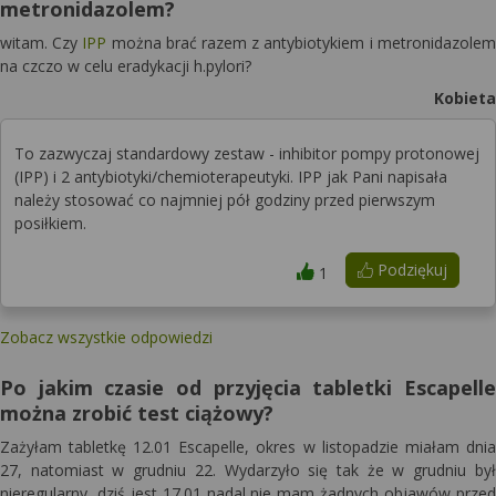
metronidazolem?
witam. Czy
IPP
można brać razem z antybiotykiem i metronidazolem
na czczo w celu eradykacji h.pylori?
Kobieta
To zazwyczaj standardowy zestaw - inhibitor pompy protonowej
(IPP) i 2 antybiotyki/chemioterapeutyki. IPP jak Pani napisała
należy stosować co najmniej pół godziny przed pierwszym
posiłkiem.
Podziękuj
1
Zobacz wszystkie odpowiedzi
Po jakim czasie od przyjęcia tabletki Escapelle
można zrobić test ciążowy?
Zażyłam tabletkę 12.01 Escapelle, okres w listopadzie miałam dnia
27, natomiast w grudniu 22. Wydarzyło się tak że w grudniu był
nieregularny, dziś jest 17.01 nadal nie mam żadnych objawów przed