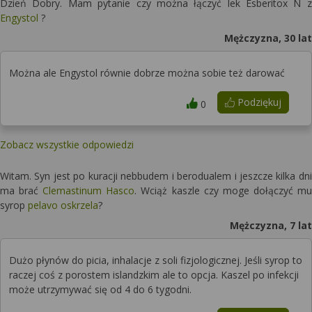
Dzień Dobry. Mam pytanie czy można łączyć lek Esberitox N z
Engystol
?
Mężczyzna, 30 lat
Można ale Engystol równie dobrze można sobie też darować
Podziękuj
0
Zobacz wszystkie odpowiedzi
Witam. Syn jest po kuracji nebbudem i berodualem i jeszcze kilka dni
ma brać
Clemastinum Hasco
. Wciąż kaszle czy moge dołączyć mu
syrop
pelavo oskrzela
?
Mężczyzna, 7 lat
Dużo płynów do picia, inhalacje z soli fizjologicznej. Jeśli syrop to
raczej coś z porostem islandzkim ale to opcja. Kaszel po infekcji
może utrzymywać się od 4 do 6 tygodni.