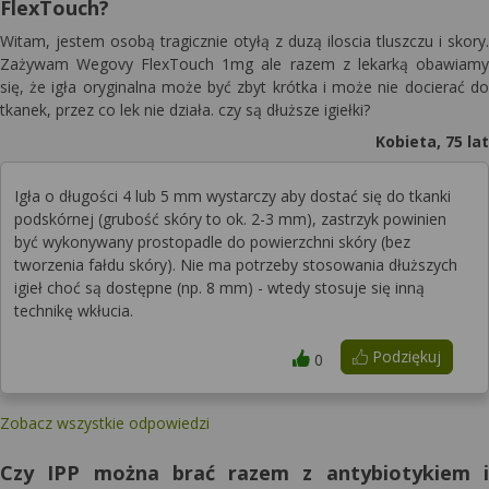
FlexTouch?
Witam, jestem osobą tragicznie otyłą z duzą iloscia tluszczu i skory.
Zażywam Wegovy FlexTouch 1mg ale razem z lekarką obawiamy
się, że igła oryginalna może być zbyt krótka i może nie docierać do
tkanek, przez co lek nie działa. czy są dłuższe igiełki?
Kobieta, 75 lat
Igła o długości 4 lub 5 mm wystarczy aby dostać się do tkanki
podskórnej (grubość skóry to ok. 2-3 mm), zastrzyk powinien
być wykonywany prostopadle do powierzchni skóry (bez
tworzenia fałdu skóry). Nie ma potrzeby stosowania dłuższych
igieł choć są dostępne (np. 8 mm) - wtedy stosuje się inną
technikę wkłucia.
Podziękuj
0
Zobacz wszystkie odpowiedzi
Czy IPP można brać razem z antybiotykiem i