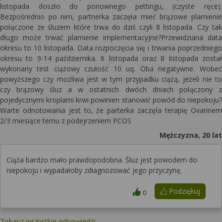
listopada doszło do ponownego pettingu, (czyste ręce).
Bezpośrednio po nim, partnerka zaczęła mieć brązowe plamienie
połączone ze śluzem które trwa do dziś czyli 8 listopada. Czy tak
długo może trwać plamienie implementacyjne?Przewidziana data
okresu to 10 listopada. Data rozpoczęcia się i trwania poprzedniego
okresu to 9-14 października. 6 listopada oraz 8 listopada został
wykonany test ciążowy czułość 10 uq. Oba negatywne. Wobec
powyższego czy możliwa jest w tym przypadku ciążą, jeżeli nie to
czy brązowy śluz a w ostatnich dwóch dniach połączony z
pojedycznymi kroplami krwi powinien stanowić powód do niepokoju?
Warte odnotowania jest to, że parterka zaczęła terapię Ovarinem
2/3 miesiące temu z podejrzeniem PCOS
Mężczyzna, 20 lat
Ciąża bardzo mało prawdopodobna. Śluz jest powodem do
niepokoju i wypadałoby zdiagnozować jego przyczynę.
Podziękuj
0
Zobacz wszystkie odpowiedzi