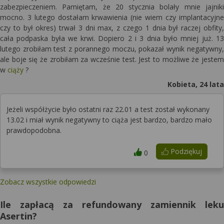
zabezpieczeniem. Pamiętam, że 20 stycznia bolały mnie jajniki
mocno. 3 lutego dostałam krwawienia (nie wiem czy implantacyjne
czy to był okres) trwał 3 dni max, z czego 1 dnia był raczej obfity,
cała podpaska była we krwi. Dopiero 2 i 3 dnia było mniej już. 13
lutego zrobiłam test z porannego moczu, pokazał wynik negatywny,
ale boje się że zrobiłam za wcześnie test. Jest to możliwe że jestem
w
ciąży
?
Kobieta, 24 lata
Jeżeli współżycie było ostatni raz 22.01 a test został wykonany
13.02 i miał wynik negatywny to ciąża jest bardzo, bardzo mało
prawdopodobna.
Podziękuj
0
Zobacz wszystkie odpowiedzi
Ile zapłacą za refundowany zamiennik leku
Asertin?