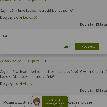
Czy można brać Letrox i Iburapid jednocześnie?
Dotyczy ulotki
Letrox 50
Kobieta, 43 lata
tak
Podziękuj
0
Zobacz wszystkie odpowiedzi
Czy można brać allertec i Letrox jednocześnie? Czy można brać
Letrox i Mucosolvan jednocześnie?
Dotyczy ulotki
Allertec
Kobieta, 43 lata
Zapytaj
Można wszystkie trzy leki stosować jednocześnie, proszę
farmaceutę?