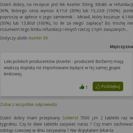
Dzień dobry, na recepcie jest lek Asertin 50mg 30tabl. w refundacji
30%, którego cena wynosi 4,11zł (30%) lub 15,23zł (100%). Jeżeli
poproszę w aptece o jego zamiennik - Miravil, który kosztuje 4,14zł
(30%) lub 13,80zł (100%), to ile za niego zapłacę? Bo trochę nie
rozumiem tego limitu refundacji i innych rzeczy z tym związanych...
Dotyczy ulotki
Asertin 50
Mężczyzna
Leki polskich producentów (Asertin - producent Biofarm) mają
większą dopłatę niż importowane będące w tej samej grupie
limitowej.
Podziękuj
1
Zobacz wszystkie odpowiedzi
Dzień dobry mam przepisany
Solderol
7000 j.m 2 tabletki raz w
tygodniu. Czy te dwie tabletki zażywać naraz ? Czy mam zachować
odstęp czasowy w dniu zażywania ? Nie dopytałam lekarza