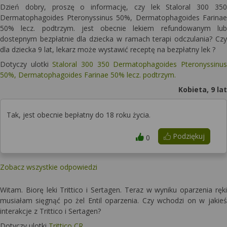
Dzień dobry, proszę o informację, czy lek Staloral 300 350
Dermatophagoides Pteronyssinus 50%, Dermatophagoides Farinae
50% lecz. podtrzym. jest obecnie lekiem refundowanym lub
dostepnym bezpłatnie dla dziecka w ramach terapi odczulania? Czy
dla dziecka 9 lat, lekarz może wystawić receptę na bezpłatny lek ?
Dotyczy ulotki
Staloral 300 350 Dermatophagoides Pteronyssinus
50%, Dermatophagoides Farinae 50% lecz. podtrzym.
Kobieta, 9 lat
Tak, jest obecnie bepłatny do 18 roku życia.
Podziękuj
0
Zobacz wszystkie odpowiedzi
Witam. Biorę leki Trittico i Sertagen. Teraz w wyniku oparzenia ręki
musiałam sięgnąć po żel Entil oparzenia. Czy wchodzi on w jakieś
interakcje z Trittico i Sertagen?
Dotyczy ulotki
Trittico CR