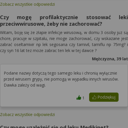
Zobacz wszystkie odpowiedzi
Czy mogę profilaktycznie stosować leki
przeciwwirusowe, żeby nie zachorować?
Witam, boję się że złapie infekcje wirusową, w domu 3 osoby juz są
chore, pracuje w szpitalu, nie moge zachorować, czy wskazane jest
zabrać oseltamivir np lek segosana czy tamivil, tamiflu np 75mg? i
czy syn 16 lat tez moze zabrac ten lek w tej dawce ?
Mężczyzna, 39 lat
Podane nazwy dotyczą tego samego leku i chronią wyłącznie
przed wirusem grypy, nie pomogą w wypadku innych wirusów.
Dawka zależy od wagi.
Podziękuj
1
Zobacz wszystkie odpowiedzi
Czy mogę uzależnić się od leku Medikinet?