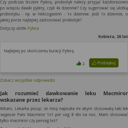
Czy podczas leczeni Pylerą, probiotyk należy przyjąć każdorazowo
po wzięciu dawki pylery, czyli 4x dziennie? Czy sugerować się ulotką
probiotyku - np. w Helicogastrin - 1x dziennie. Jeśli 1x dziennie, o
jakiej porze najlepiej zastosować probiotyk?
Dotyczy ulotki
Pylera
Kobieta, 26 lat
Najlepiej po skończeniu kuracji Pylerą.
Podziękuj
2
Zobacz wszystkie odpowiedzi
Jak rozumieć dawkowanie leku Macmiror
wskazane przez lekarza?
Witam, Lekarka pisząc ze mną napisała mi abym stosowałą taki lek
:wypisze Pani Macmiror 1x1 per vag 8 dni na noc. Mam stosować
tylko macmiror czy pervag też?