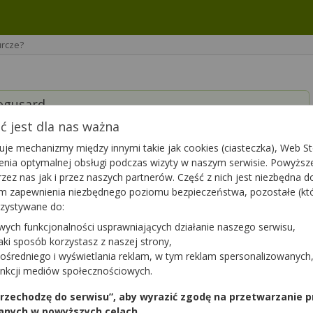
urcze?
logusard
 jest dla nas ważna
je mechanizmy między innymi takie jak cookies (ciasteczka), Web Sto
ienia optymalnej obsługi podczas wizyty w naszym serwisie. Powyż
zez nas jak i przez naszych partnerów. Część z nich jest niezbędna 
tym zapewnienia niezbędnego poziomu bezpieczeństwa, pozostałe (k
rzystywane do:
ełnić w organizmie magnez z potasem. Świetnym rozwiązaniem w
wych funkcjonalności usprawniających działanie naszego serwisu,
jaki sposób korzystasz z naszej strony,
ośredniego i wyświetlania reklam, w tym reklam spersonalizowanych
unkcji mediów społecznościowych.
 przechodzę do serwisu”, aby wyrazić zgodę na przetwarzanie p
Podziękuj
1
anych w powyższych celach.