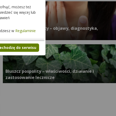
cofnąć, możesz też
edzieć się więcej lub
tawień
Nowotwory tarczycy – objawy, diagnostyka,
jdziesz w
Regulaminie
leczenie
zechodzę do serwisu
Bluszcz pospolity – właściwości, działanie i
zastosowanie lecznicze