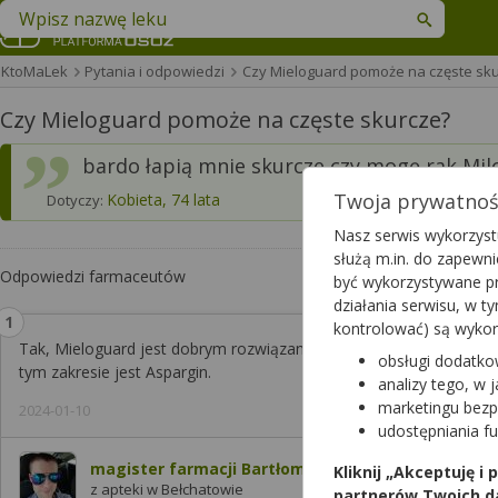
Znajdź lek w swojej okolicy
KtoMaLek
Pytania i odpowiedzi
Czy Mieloguard pomoże na częste sk
Czy Mieloguard pomoże na częste skurcze?
bardo łapią mnie skurcze czy mogę rak Mi
Twoja prywatność
Kobieta, 74 lata
Dotyczy:
Nasz serwis wykorzystu
służą m.in. do zapewn
Odpowiedzi farmaceutów
być wykorzystywane pr
działania serwisu, w 
kontrolować) są wyko
Tak, Mieloguard jest dobrym rozwiązaniem, do tego trzeba uzup
obsługi dodatko
tym zakresie jest Aspargin.
analizy tego, w 
marketingu bezp
2024-01-10
udostępniania f
magister farmacji Bartłomiej Łuczyński
Kliknij „Akceptuję i
z apteki w Bełchatowie
partnerów Twoich d