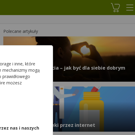
Koszyk
Polecane artykuły
rage i inne, które
Siła samowspółczucia – jak być dla siebie dobrym
sze mechanizmy mogą
przyjacielem
do prawidłowego
tóre możesz
,
Papin.pl – zamów leki przez internet
rzez nas i naszych