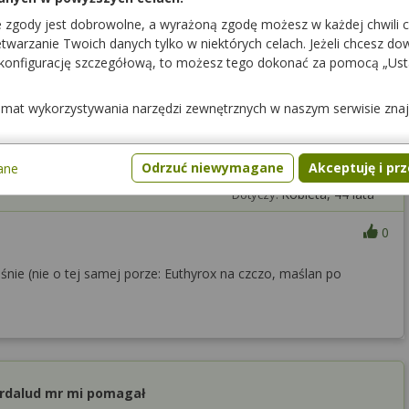
e zgody jest dobrowolne, a wyrażoną zgodę możesz w każdej chwili 
warzanie Twoich danych tylko w niektórych celach. Jeżeli chcesz dowi
 konfigurację szczegółową, to możesz tego dokonać za pomocą „Us
temat wykorzystywania narzędzi zewnętrznych w naszym serwisie zna
lu, mogę stosować maślan sodu ?
gę stosować maślan sodu na problemy jelitowe
cze jelit, wzdęcia?
Odrzuć niewymagane
Akceptuję i pr
ane
Kobieta, 44 lata
Dotyczy:
0
śnie (nie o tej samej porze: Euthyrox na czczo, maślan po
sirdalud mr mi pomagał