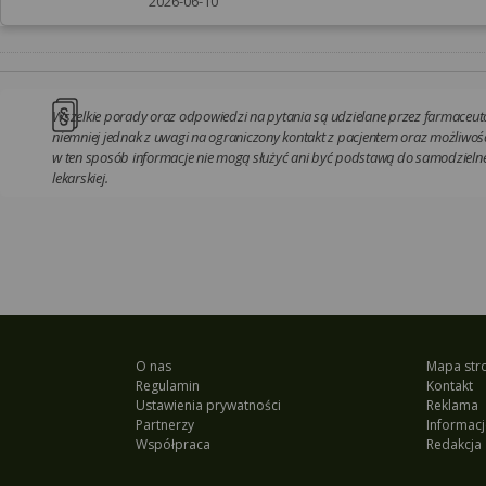
2026-06-10
Wszelkie porady oraz odpowiedzi na pytania są udzielane przez farmaceutó
niemniej jednak z uwagi na ograniczony kontakt z pacjentem oraz możliwość
w ten sposób informacje nie mogą służyć ani być podstawą do samodzielnej
lekarskiej.
O nas
Mapa str
Regulamin
Kontakt
Ustawienia prywatności
Reklama
Partnerzy
Informacj
Współpraca
Redakcja