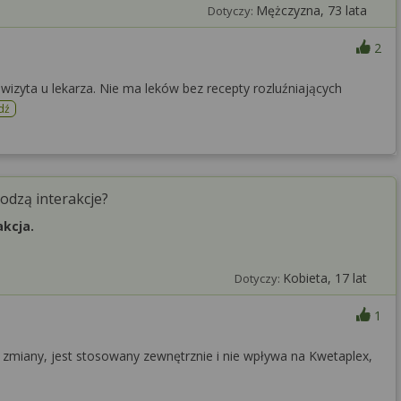
Mężczyzna, 73 lata
Dotyczy:
2
wizyta u lekarza. Nie ma leków bez recepty rozluźniających
dź
odzą interakcje?
akcja.
Kobieta, 17 lat
Dotyczy:
1
a zmiany, jest stosowany zewnętrznie i nie wpływa na Kwetaplex,