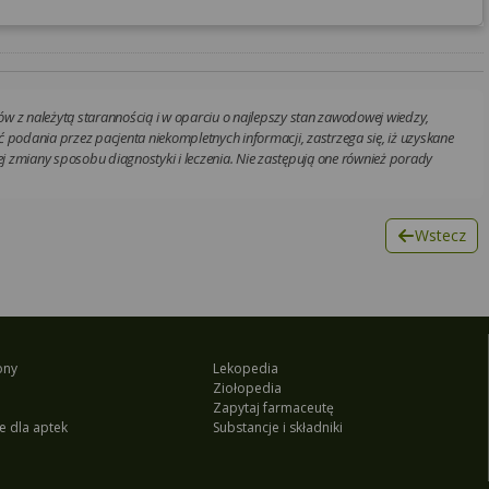
w z należytą starannością i w oparciu o najlepszy stan zawodowej wiedzy,
 podania przez pacjenta niekompletnych informacji, zastrzega się, iż uzyskane
 zmiany sposobu diagnostyki i leczenia. Nie zastępują one również porady
Wstecz
ony
Lekopedia
Ziołopedia
Zapytaj farmaceutę
e dla aptek
Substancje i składniki