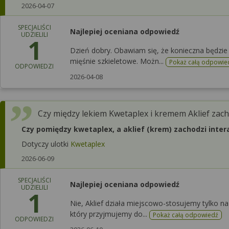
2026-04-07
SPECJALIŚCI
Najlepiej oceniana odpowiedź
UDZIELILI
1
Dzień dobry. Obawiam się, że konieczna będzie 
mięśnie szkieletowe. Możn...
Pokaż całą odpowie
ODPOWIEDZI
2026-04-08
Czy między lekiem Kwetaplex i kremem Aklief zach
Czy pomiędzy kwetaplex, a aklief (krem) zachodzi inter
Dotyczy ulotki
Kwetaplex
2026-06-09
SPECJALIŚCI
Najlepiej oceniana odpowiedź
UDZIELILI
1
Nie, Aklief działa miejscowo-stosujemy tylko n
który przyjmujemy do...
Pokaż całą odpowiedź
ODPOWIEDZI