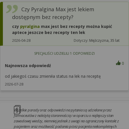
Czy Pyralgina Max jest lekiem
dostępnym bez recepty?
czy
pyralgina
max jest bez recepty można kupić
aptece jeszcze bez recepty ten lek
2026-04-28
Dotyczy:
Mężczyzna, 35 lat
SPECJALIŚCI UDZIELILI
1
ODPOWIEDZI
0
Najnowsza odpowiedź
od jakiegoś czasu zmieniła status na lek na receptę
2026-07-28
Wszelkie porady oraz odpowiedzi na pytania są udzielane przez
farmaceutów z należytą starannością i w oparciu o najlepszy stan
zawodowej wiedzy, niemniej jednak z uwagi na ograniczony kontakt z
pacjentem oraz możliwość podania przez pacjenta niekompletnych