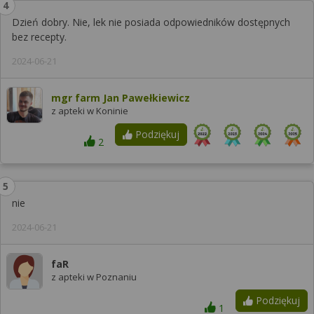
Dzień dobry. Nie, lek nie posiada odpowiedników dostępnych
bez recepty.
2024-06-21
mgr farm Jan Pawełkiewicz
z apteki w Koninie
Podziękuj
2
nie
2024-06-21
faR
z apteki w Poznaniu
Podziękuj
1