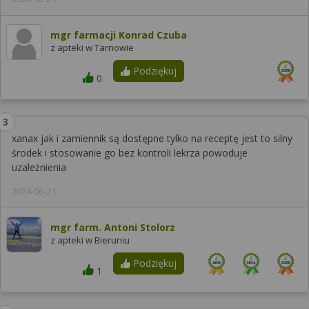
mgr farmacji Konrad Czuba
z apteki w Tarnowie
Podziękuj
0
xanax jak i zamiennik są dostępne tylko na receptę jest to silny
środek i stosowanie go bez kontroli lekrza powoduje
uzależnienia
2024-06-21
mgr farm. Antoni Stolorz
z apteki w Bieruniu
Podziękuj
1