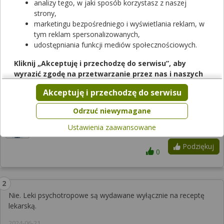
analizy tego, w jaki sposób korzystasz z naszej
Sprawdź teraz
strony,
marketingu bezpośredniego i wyświetlania reklam, w
tym reklam spersonalizowanych,
Odpowiedzi farmaceutów
udostępniania funkcji mediów społecznościowych.
Kliknij „Akceptuję i przechodzę do serwisu”, aby
wyrazić zgodę na przetwarzanie przez nas i naszych
nie
partnerów Twoich danych w powyższych celach.
Akceptuję i przechodzę do serwisu
2024-06-21
Pamiętaj, że wyrażenie zgody jest dobrowolne, a wyrażoną
zgodę możesz w każdej chwili cofnąć, możesz też wycofać
Odrzuć niewymagane
zgodę na przetwarzanie Twoich danych tylko w niektórych
aptekarz
Ustawienia zaawansowane
z apteki w Lidzbarku
celach. Jeżeli chcesz dowiedzieć się więcej lub chcesz
przeprowadzić konfigurację szczegółową, to możesz tego
Podziękuj
dokonać za pomocą „Ustawień zaawansowanych”.
0
Więcej informacji na temat wykorzystywania narzędzi
zewnętrznych w naszym serwisie znajdziesz w
Regulaminie
Serwisu
.
Nie. Leki psychotropowe są wydawane wyłącznie na receptę
lekarską.
2024-06-21