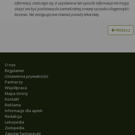
informacji, zastrzega się, iż uzyskane w ten sposób informacje nie mogą
służyć ani być podstawą do samodzielnej zmiany sposobu diagnostyki i
leczenia. Nie zastępują one również porady lekarskiej.
Wstecz
O nas
Regulamin
Ustawienia prywatności
Partnerzy
Współpraca
Mapa strony
Kontakt
Reklama
Informacje dla aptek
Redakcja
Lekopedia
Ziołopedia
Zapytaj farmaceutę