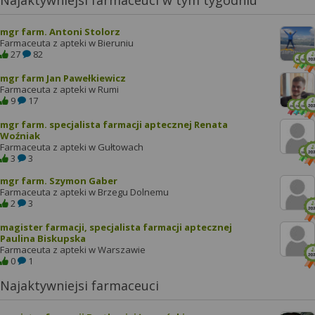
Najaktywniejsi farmaceuci w tym tygodniu
mgr farm. Antoni Stolorz
Farmaceuta z apteki w Bieruniu
27
82
mgr farm Jan Pawełkiewicz
Farmaceuta z apteki w Rumi
9
17
mgr farm. specjalista farmacji aptecznej Renata
Woźniak
Farmaceuta z apteki w Gułtowach
3
3
mgr farm. Szymon Gaber
Farmaceuta z apteki w Brzegu Dolnemu
2
3
magister farmacji, specjalista farmacji aptecznej
Paulina Biskupska
Farmaceuta z apteki w Warszawie
0
1
Najaktywniejsi farmaceuci