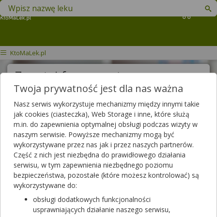
Znajdź lek w swojej okolicy
Koszyk
KtoMaLek.pl
Zapytaj farmaceutę
Twoja prywatność jest dla nas ważna
Treść pytania
Nasz serwis wykorzystuje mechanizmy między innymi takie
jak cookies (ciasteczka), Web Storage i inne, które służą
m.in. do zapewnienia optymalnej obsługi podczas wizyty w
naszym serwisie. Powyższe mechanizmy mogą być
Wyślij pytanie
wykorzystywane przez nas jak i przez naszych partnerów.
Część z nich jest niezbędna do prawidłowego działania
Pytania do farmaceutów
serwisu, w tym zapewnienia niezbędnego poziomu
bezpieczeństwa, pozostałe (które możesz kontrolować) są
wykorzystywane do:
Wszystkie pytania
obsługi dodatkowych funkcjonalności
usprawniających działanie naszego serwisu,
Szukaj w zadanych już pytaniach