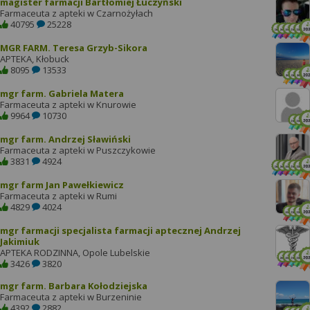
magister farmacji Bartłomiej Łuczyński
Farmaceuta z apteki w Czarnożyłach
40795
25228
MGR FARM. Teresa Grzyb-Sikora
APTEKA, Kłobuck
8095
13533
mgr farm. Gabriela Matera
Farmaceuta z apteki w Knurowie
9964
10730
mgr farm. Andrzej Sławiński
Farmaceuta z apteki w Puszczykowie
3831
4924
mgr farm Jan Pawełkiewicz
Farmaceuta z apteki w Rumi
4829
4024
mgr farmacji specjalista farmacji aptecznej Andrzej
Jakimiuk
APTEKA RODZINNA, Opole Lubelskie
3426
3820
mgr farm. Barbara Kołodziejska
Farmaceuta z apteki w Burzeninie
4392
2882