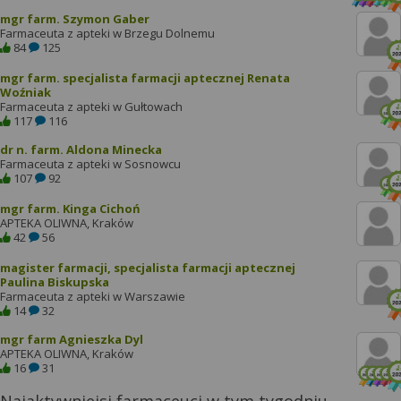
mgr farm. Szymon Gaber
Farmaceuta z apteki w Brzegu Dolnemu
84
125
mgr farm. specjalista farmacji aptecznej Renata
Woźniak
Farmaceuta z apteki w Gułtowach
117
116
dr n. farm. Aldona Minecka
Farmaceuta z apteki w Sosnowcu
107
92
mgr farm. Kinga Cichoń
APTEKA OLIWNA, Kraków
42
56
magister farmacji, specjalista farmacji aptecznej
Paulina Biskupska
Farmaceuta z apteki w Warszawie
14
32
mgr farm Agnieszka Dyl
APTEKA OLIWNA, Kraków
16
31