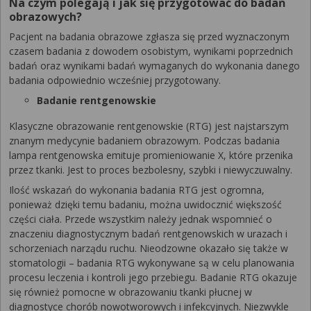
Na czym polegają i jak się przygotować do badań
obrazowych?
Pacjent na badania obrazowe zgłasza się przed wyznaczonym
czasem badania z dowodem osobistym, wynikami poprzednich
badań oraz wynikami badań wymaganych do wykonania danego
badania odpowiednio wcześniej przygotowany.
Badanie rentgenowskie
Klasyczne obrazowanie rentgenowskie (RTG) jest najstarszym
znanym medycynie badaniem obrazowym. Podczas badania
lampa rentgenowska emituje promieniowanie X, które przenika
przez tkanki. Jest to proces bezbolesny, szybki i niewyczuwalny.
Ilość wskazań do wykonania badania RTG jest ogromna,
ponieważ dzięki temu badaniu, można uwidocznić większość
części ciała. Przede wszystkim należy jednak wspomnieć o
znaczeniu diagnostycznym badań rentgenowskich w urazach i
schorzeniach narządu ruchu. Nieodzowne okazało się także w
stomatologii – badania RTG wykonywane są w celu planowania
procesu leczenia i kontroli jego przebiegu. Badanie RTG okazuje
się również pomocne w obrazowaniu tkanki płucnej w
diagnostyce chorób nowotworowych i infekcyjnych. Niezwykle