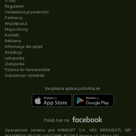
O nas
Regulamin
Ustawienia prywatności
Partnerzy
Współpraca
Mapa strony
Kontakt
Reklama
Informacje dla aptek
Redakcja
Lekopedia
Ziołopedia
Pytania do farmaceutów
Substancje i składniki
Bezpłatna aplikacja KtoMaLek
Polub nas na
Operatorem serwisu jest KAMSOFT S.A., KRS 0000345075, NIP
9542685559, REGON 241371988, 40-235 Katowice, ul. 1 Maja 133