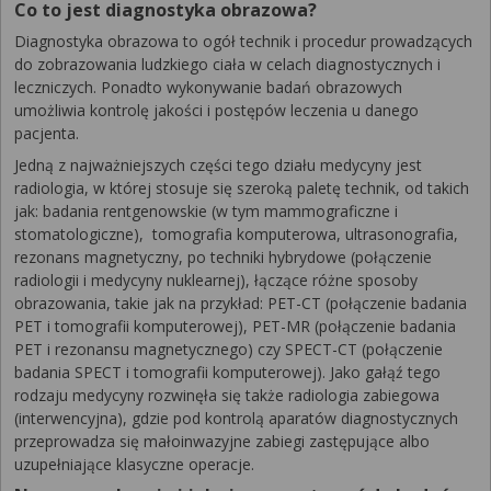
Co to jest diagnostyka obrazowa?
Diagnostyka obrazowa to ogół technik i procedur prowadzących
do zobrazowania ludzkiego ciała w celach diagnostycznych i
leczniczych. Ponadto wykonywanie badań obrazowych
umożliwia kontrolę jakości i postępów leczenia u danego
pacjenta.
Jedną z najważniejszych części tego działu medycyny jest
radiologia, w której stosuje się szeroką paletę technik, od takich
jak: badania rentgenowskie (w tym mammograficzne i
stomatologiczne), tomografia komputerowa, ultrasonografia,
rezonans magnetyczny, po techniki hybrydowe (połączenie
radiologii i medycyny nuklearnej), łączące różne sposoby
obrazowania, takie jak na przykład: PET-CT (połączenie badania
PET i tomografii komputerowej), PET-MR (połączenie badania
PET i rezonansu magnetycznego) czy SPECT-CT (połączenie
badania SPECT i tomografii komputerowej). Jako gałąź tego
rodzaju medycyny rozwinęła się także radiologia zabiegowa
(interwencyjna), gdzie pod kontrolą aparatów diagnostycznych
przeprowadza się małoinwazyjne zabiegi zastępujące albo
uzupełniające klasyczne operacje.