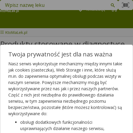
Znajdź lek w swojej okolicy
Podaj
lokalizację
Koszyk
M
KtoMaLek.pl
Produkty stosowane w diagnostyce
obrazowej
Twoja prywatność jest dla nas ważna
Nasz serwis wykorzystuje mechanizmy między innymi takie
Wybierz grupę produktów
jak cookies (ciasteczka), Web Storage i inne, które służą
m.in. do zapewnienia optymalnej obsługi podczas wizyty w
naszym serwisie. Powyższe mechanizmy mogą być
W tej kategorii znajdziesz produkty stosowane w diagnostyce
wykorzystywane przez nas jak i przez naszych partnerów.
obrazowej w tym środki kontrastowe, radioarmaceutyki itp.
Część z nich jest niezbędna do prawidłowego działania
Filtrowanie
serwisu, w tym zapewnienia niezbędnego poziomu
bezpieczeństwa, pozostałe (które możesz kontrolować) są
Filtrowanie
wykorzystywane do:
Wyniki wyszukiwania
(7)
obsługi dodatkowych funkcjonalności
usprawniających działanie naszego serwisu,