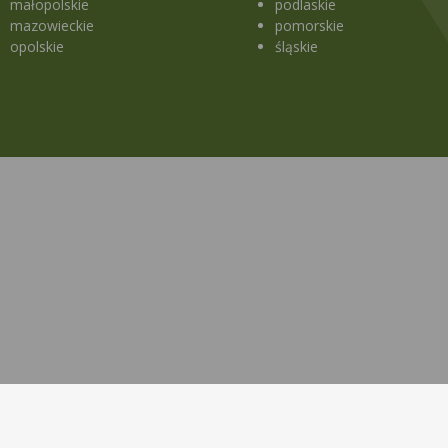
małopolskie
podlaskie
mazowieckie
pomorskie
opolskie
śląskie
a strony
Lekopedia
takt
Ziołopedia