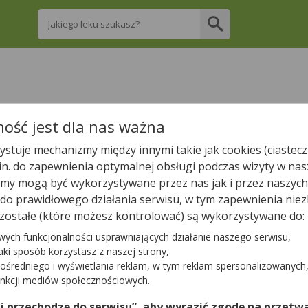
Wpisz nazwę leku
re apteki w Zabłudowie posiadają Twój lek i
ość jest dla nas ważna
stuje mechanizmy między innymi takie jak cookies (ciastecz
Wpisz nazwę leku
.in. do zapewnienia optymalnej obsługi podczas wizyty w nas
y mogą być wykorzystywane przez nas jak i przez naszych
a do prawidłowego działania serwisu, w tym zapewnienia n
zostałe (które możesz kontrolować) są wykorzystywane do:
W Zabłudowie jest
1
apteka.
wych funkcjonalności usprawniających działanie naszego serwisu,
jaki sposób korzystasz z naszej strony,
ośredniego i wyświetlania reklam, w tym reklam spersonalizowanych
Tylko otwarte apteki
unkcji mediów społecznościowych.
 i przechodzę do serwisu”, aby wyrazić zgodę na przetwa