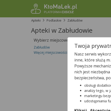
Apteki
Podlaskie
Zabłudów
Apteki w Zabłudowie
Wybierz miejscowość
Sprawdź, któ
Twoja prywatn
Zabłudów
Więcej miejscowości...
Nasz serwis wykorzy
inne, które służą m
Powyższe mechanizm
nich jest niezbędn
bezpieczeństwa, po
obsługi dodatko
analizy tego, w 
marketingu bezp
udostępniania f
Kliknij „Akceptuję