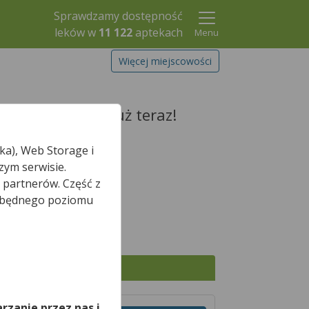
Sprawdzamy dostępność
leków w
11 122
aptekach
Menu
Więcej miejscowości
 zarezerwuj go już teraz!
ka), Web Storage i
zym serwisie.
 partnerów. Część z
Szukaj leku
iezbędnego poziomu
,
Wszystkie apteki
rzanie przez nas i