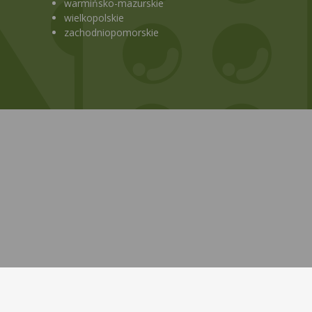
warmińsko-mazurskie
wielkopolskie
zachodniopomorskie
Bezpłatna aplikacja KtoMaLek