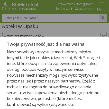
Sprawdzamy dostępność
leków w
11 122
aptekach
Menu
Wpisz nazwę leku
Apteki w Lipsku
Twoja prywatność jest dla nas ważna
Sprawdź, które apteki w Lipsku posiadają Twój
Nasz serwis wykorzystuje mechanizmy między
lek i zarezerwuj go już teraz!
innymi takie jak cookies (ciasteczka), Web Storage i
Wpisz nazwę leku
inne, które służą m.in. do zapewnienia optymalnej
obsługi podczas wizyty w naszym serwisie.
Powyższe mechanizmy mogą być wykorzystywane
przez nas jak i przez naszych partnerów. Część z
W Lipsku jest
5
aptek.
nich jest niezbędna do prawidłowego działania
Wybierz typ aptek
serwisu, w tym zapewnienia niezbędnego poziomu
bezpieczeństwa, pozostałe (które możesz
kontrolować) są wykorzystywane do: