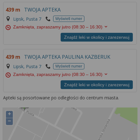
Więcej informacji na temat wykorzystywania
439 m
TWOJA APTEKA
narzędzi zewnętrznych w naszym serwisie
znajdziesz w
Regulaminie Serwisu
.
Lipsk, Pusta 7
Wyświetl numer
Zamknięta, zapraszamy jutro
(08:30 – 16:30)
Znajdź leki w okolicy i zarezerwuj
439 m
TWOJA APTEKA PAULINA KAZBERUK
Lipsk, Pusta 7
Wyświetl numer
Zamknięta, zapraszamy jutro
(08:30 – 16:30)
Znajdź leki w okolicy i zarezerwuj
Apteki są posortowane po odległości do centrum miasta.
+
−