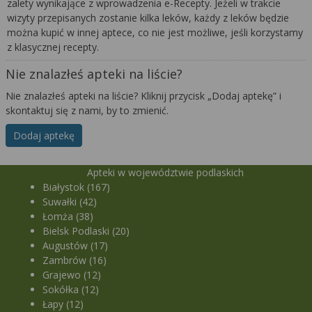
zalety wynikające z wprowadzenia e-Recepty. Jeżeli w trakcie
wizyty przepisanych zostanie kilka leków, każdy z leków będzie
można kupić w innej aptece, co nie jest możliwe, jeśli korzystamy
z klasycznej recepty.
Nie znalazłeś apteki na liście?
Nie znalazłeś apteki na liście? Kliknij przycisk „Dodaj aptekę” i
skontaktuj się z nami, by to zmienić.
Dodaj aptekę
Apteki w województwie podlaskich
Białystok (167)
Suwałki (42)
Łomża (38)
Bielsk Podlaski (20)
Augustów (17)
Zambrów (16)
Grajewo (12)
Sokółka (12)
Łapy (12)