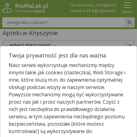
Sprawdzamy dostępność
leków w
11 122
aptekach
Menu
Wpisz nazwę leku
Apteki w Knyszynie
Twoja prywatność jest dla nas ważna
Sprawdź, które apteki w Knyszynie posiadają
Nasz serwis wykorzystuje mechanizmy między
Twój lek i zarezerwuj go już teraz!
innymi takie jak cookies (ciasteczka), Web Storage i
Wpisz nazwę leku
inne, które służą m.in. do zapewnienia optymalnej
obsługi podczas wizyty w naszym serwisie.
Powyższe mechanizmy mogą być wykorzystywane
przez nas jak i przez naszych partnerów. Część z
W Knyszynie są
2
apteki.
nich jest niezbędna do prawidłowego działania
Wybierz typ aptek
serwisu, w tym zapewnienia niezbędnego poziomu
bezpieczeństwa, pozostałe (które możesz
kontrolować) są wykorzystywane do: