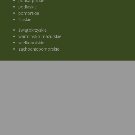
podkarpackie
podlaskie
pomorskie
śląskie
świętokrzyskie
warmińsko-mazurskie
wielkopolskie
zachodniopomorskie