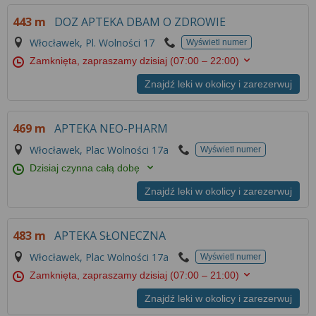
Więcej informacji na temat wykorzystywania
443 m
DOZ APTEKA DBAM O ZDROWIE
narzędzi zewnętrznych w naszym serwisie
znajdziesz w
Regulaminie Serwisu
.
Włocławek, Pl. Wolności 17
Wyświetl numer
Zamknięta, zapraszamy dzisiaj
(07:00 – 22:00)
Znajdź leki w okolicy i zarezerwuj
469 m
APTEKA NEO-PHARM
Włocławek, Plac Wolności 17a
Wyświetl numer
Dzisiaj czynna całą dobę
Znajdź leki w okolicy i zarezerwuj
483 m
APTEKA SŁONECZNA
Włocławek, Plac Wolności 17a
Wyświetl numer
Zamknięta, zapraszamy dzisiaj
(07:00 – 21:00)
Znajdź leki w okolicy i zarezerwuj