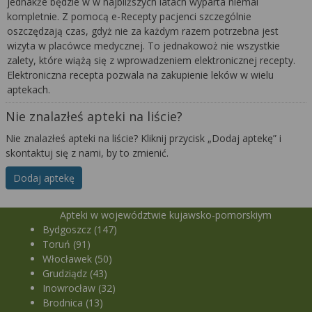
jednakże będzie w w najbliższych latach wyparta niemal
kompletnie. Z pomocą e-Recepty pacjenci szczególnie
oszczędzają czas, gdyż nie za każdym razem potrzebna jest
wizyta w placówce medycznej. To jednakowoż nie wszystkie
zalety, które wiążą się z wprowadzeniem elektronicznej recepty.
Elektroniczna recepta pozwala na zakupienie leków w wielu
aptekach.
Nie znalazłeś apteki na liście?
Nie znalazłeś apteki na liście? Kliknij przycisk „Dodaj aptekę” i
skontaktuj się z nami, by to zmienić.
Dodaj aptekę
Apteki w województwie kujawsko-pomorskiym
Bydgoszcz (147)
Toruń (91)
Włocławek (50)
Grudziądz (43)
Inowrocław (32)
Brodnica (13)