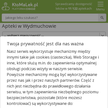
Sprawdzamy dostępność
leków w
11 122
aptekach
Menu
Wpisz nazwę leku
Apteki w Wydmuchowie
Twoja prywatność jest dla nas ważna
Sprawdź, które apteki w Wydmuchowie posiadają
Nasz serwis wykorzystuje mechanizmy między
Twój lek i zarezerwuj go już teraz!
innymi takie jak cookies (ciasteczka), Web Storage i
Wpisz nazwę leku
inne, które służą m.in. do zapewnienia optymalnej
obsługi podczas wizyty w naszym serwisie.
Powyższe mechanizmy mogą być wykorzystywane
przez nas jak i przez naszych partnerów. Część z
W pobliżu Wydmuchowa jest
46
aptek.
nich jest niezbędna do prawidłowego działania
Wybierz typ aptek
serwisu, w tym zapewnienia niezbędnego poziomu
bezpieczeństwa, pozostałe (które możesz
kontrolować) są wykorzystywane do: