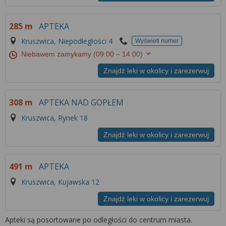
Więcej informacji na temat wykorzystywania
narzędzi zewnętrznych w naszym serwisie
285 m
APTEKA
znajdziesz w
Regulaminie Serwisu
.
Kruszwica, Niepodległości 4
Wyświetl numer
Niebawem zamykamy
(09:00 – 14:00)
Znajdź leki w okolicy i zarezerwuj
308 m
APTEKA NAD GOPŁEM
Kruszwica, Rynek 18
Znajdź leki w okolicy i zarezerwuj
491 m
APTEKA
Kruszwica, Kujawska 12
Znajdź leki w okolicy i zarezerwuj
Apteki są posortowane po odległości do centrum miasta.