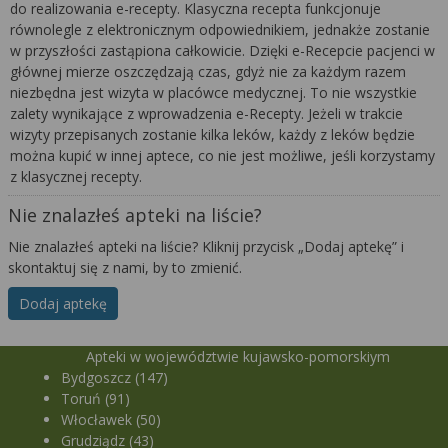
do realizowania e-recepty. Klasyczna recepta funkcjonuje
równolegle z elektronicznym odpowiednikiem, jednakże zostanie
w przyszłości zastąpiona całkowicie. Dzięki e-Recepcie pacjenci w
głównej mierze oszczędzają czas, gdyż nie za każdym razem
niezbędna jest wizyta w placówce medycznej. To nie wszystkie
zalety wynikające z wprowadzenia e-Recepty. Jeżeli w trakcie
wizyty przepisanych zostanie kilka leków, każdy z leków będzie
można kupić w innej aptece, co nie jest możliwe, jeśli korzystamy
z klasycznej recepty.
Nie znalazłeś apteki na liście?
Nie znalazłeś apteki na liście? Kliknij przycisk „Dodaj aptekę” i
skontaktuj się z nami, by to zmienić.
Dodaj aptekę
Apteki w województwie kujawsko-pomorskiym
Bydgoszcz (147)
Toruń (91)
Włocławek (50)
Grudziądz (43)