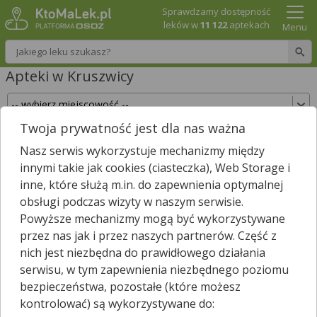
Sprawdzamy dostępność
leków w
11 122
aptekach
Menu
Wpisz nazwę leku
Apteki w Kruszwicy
Twoja prywatność jest dla nas ważna
Sprawdź, które apteki w Kruszwicy posiadają
Nasz serwis wykorzystuje mechanizmy między
Twój lek i zarezerwuj go już teraz!
innymi takie jak cookies (ciasteczka), Web Storage i
Wpisz nazwę leku
inne, które służą m.in. do zapewnienia optymalnej
obsługi podczas wizyty w naszym serwisie.
Powyższe mechanizmy mogą być wykorzystywane
przez nas jak i przez naszych partnerów. Część z
W Kruszwicy jest
6
aptek.
1
apteka zgłosiła nam, że jest właśnie
nich jest niezbędna do prawidłowego działania
*
otwarta.
serwisu, w tym zapewnienia niezbędnego poziomu
Wybierz typ aptek
bezpieczeństwa, pozostałe (które możesz
kontrolować) są wykorzystywane do: