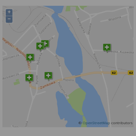
+
−
©
OpenStreetMap
contributors