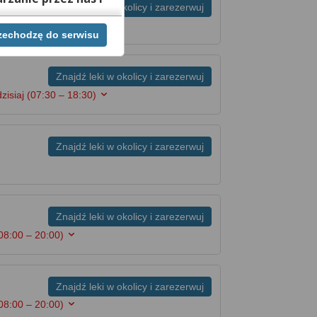
Znajdź leki w okolicy i zarezerwuj
8:00 – 18:00)
rzechodzę do serwisu
ej chwili cofnąć,
lach. Jeżeli chcesz
możesz tego dokonać
Znajdź leki w okolicy i zarezerwuj
zisiaj
(07:30 – 18:30)
rwisie znajdziesz
Znajdź leki w okolicy i zarezerwuj
Znajdź leki w okolicy i zarezerwuj
08:00 – 20:00)
Znajdź leki w okolicy i zarezerwuj
08:00 – 20:00)