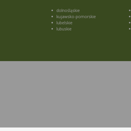
dolnośląskie
kujawsko-pomorskie
lubelskie
lubuskie