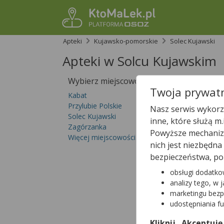
Apteki
Kujawsko-pomorskie
Solec Kujawski
Apteki w Solcu Kujawskim
Wybierz miejscowość
Sprawdź, któ
Twoja prywatn
Kabat
Przylubie Polskie
Nasz serwis wykorzy
Solec Kujawski
inne, które służą m
Zagórzanka
Powyższe mechanizm
Więcej miejscowości...
nich jest niezbędn
bezpieczeństwa, po
obsługi dodatko
analizy tego, w 
marketingu bezp
udostępniania f
Kliknij „Akceptuję