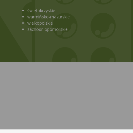
świętokrzyskie
warmińsko-mazurskie
wielkopolskie
zachodniopomorskie