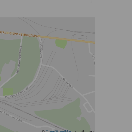
©
OpenStreetMap
contributors