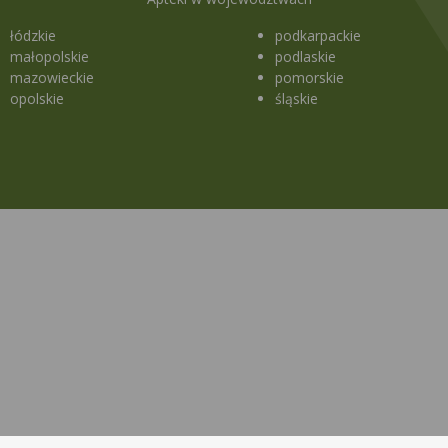
łódzkie
podkarpackie
małopolskie
podlaskie
mazowieckie
pomorskie
opolskie
śląskie