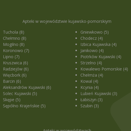
Apteki w województwie kujawsko-pomorskiym
Tuchola (8)
Gniewkowo (5)
Chełmno (8)
Chodecz (4)
Mogilno (8)
Izbica Kujawska (4)
Koronowo (7)
Janikowo (4)
Lipno (7)
Piotrków Kujawski (4)
Kruszwica (6)
Strzelno (4)
Radziejów (6)
Kowalewo Pomorskie (4)
Więcbork (6)
Chełmża (4)
Barcin (6)
Kowal (4)
Aleksandrów Kujawski (6)
Kcynia (4)
Solec Kujawski (5)
Lubień Kujawski (3)
Skępe (5)
Łabiszyn (3)
Sępólno Krajeńskie (5)
Szubin (3)
Apteki w województwach