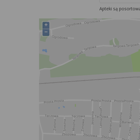
Apteki są posortow
+
−