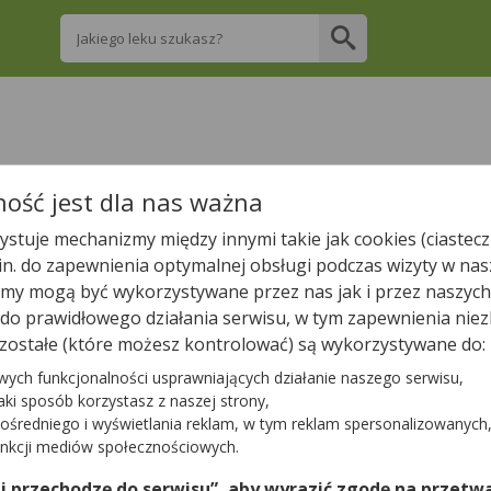
Wpisz nazwę leku
re apteki w Solcu Kujawskim posiadają Twój 
ość jest dla nas ważna
stuje mechanizmy między innymi takie jak cookies (ciastecz
Wpisz nazwę leku
.in. do zapewnienia optymalnej obsługi podczas wizyty w nas
y mogą być wykorzystywane przez nas jak i przez naszych
a do prawidłowego działania serwisu, w tym zapewnienia n
zostałe (które możesz kontrolować) są wykorzystywane do:
W Solcu Kujawskim jest
5
aptek.
wych funkcjonalności usprawniających działanie naszego serwisu,
jaki sposób korzystasz z naszej strony,
ośredniego i wyświetlania reklam, w tym reklam spersonalizowanych
Tylko otwarte apteki
unkcji mediów społecznościowych.
 i przechodzę do serwisu”, aby wyrazić zgodę na przetwa