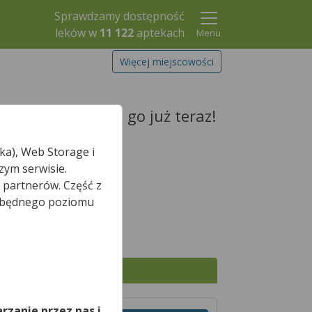
Sprawdzamy dostępność
leków w
11 122
aptekach
Menu
Więcej miejscowości
lek i zarezerwuj go już teraz!
ka), Web Storage i
zym serwisie.
 partnerów. Część z
Szukaj leku
iezbędnego poziomu
,
Wszystkie apteki
rzanie przez nas i