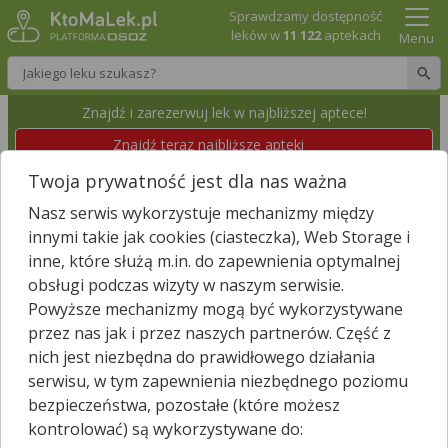
Sprawdzamy dostępność
leków w
11 122
aptekach
Menu
Wpisz nazwę leku
Znajdź i zarezerwuj lek w najbliższej aptece!
Znajdź teraz najbliższe apteki
Twoja prywatność jest dla nas ważna
PUNKT APTECZNY EFEKT
Nasz serwis wykorzystuje mechanizmy między
Niechcice, Częstochowska 6
Id apteki: 896 950
innymi takie jak cookies (ciasteczka), Web Storage i
inne, które służą m.in. do zapewnienia optymalnej
obsługi podczas wizyty w naszym serwisie.
Znajdź leki w okolicy i zarezerwuj
Powyższe mechanizmy mogą być wykorzystywane
przez nas jak i przez naszych partnerów. Część z
nich jest niezbędna do prawidłowego działania
Zgłoś nieistniejącą aptekę
serwisu, w tym zapewnienia niezbędnego poziomu
bezpieczeństwa, pozostałe (które możesz
−
kontrolować) są wykorzystywane do: