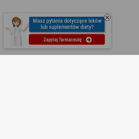
O nas
Regulamin
Ustawienia prywatności
Partnerzy
Współpraca
Mapa strony
Kontakt
Reklama
Informacje dla aptek
Redakcja
Lekopedia
Ziołopedia
Pytania do farmaceutów