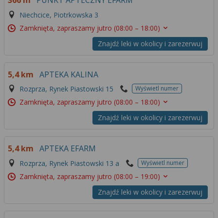
366 m
PUNKT APTECZNY EFARM
Więcej informacji na temat wykorzystywania
Niechcice, Piotrkowska 3
narzędzi zewnętrznych w naszym serwisie
znajdziesz w
Regulaminie Serwisu
.
Zamknięta, zapraszamy jutro
(08:00 – 18:00)
Znajdź leki w okolicy i zarezerwuj
5,4 km
APTEKA KALINA
Rozprza, Rynek Piastowski 15
Wyświetl numer
Zamknięta, zapraszamy jutro
(08:00 – 18:00)
Znajdź leki w okolicy i zarezerwuj
5,4 km
APTEKA EFARM
Rozprza, Rynek Piastowski 13 a
Wyświetl numer
Zamknięta, zapraszamy jutro
(08:00 – 19:00)
Znajdź leki w okolicy i zarezerwuj