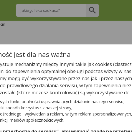
Wpisz nazwę leku
cin
re apteki w Korycinie posiadają Twój lek i z
ość jest dla nas ważna
stuje mechanizmy między innymi takie jak cookies (ciastecz
Wpisz nazwę leku
.in. do zapewnienia optymalnej obsługi podczas wizyty w nas
y mogą być wykorzystywane przez nas jak i przez naszych
a do prawidłowego działania serwisu, w tym zapewnienia n
zostałe (które możesz kontrolować) są wykorzystywane do:
W Korycinie są
3
apteki.
wych funkcjonalności usprawniających działanie naszego serwisu,
jaki sposób korzystasz z naszej strony,
ośredniego i wyświetlania reklam, w tym reklam spersonalizowanych
Tylko otwarte apteki
unkcji mediów społecznościowych.
 i przechodzę do serwisu”, aby wyrazić zgodę na przetwa