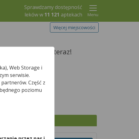
Sprawdzamy dostępność
leków w
11 121
aptekach
Menu
Więcej miejscowości
arezerwuj go już teraz!
ka), Web Storage i
zym serwisie.
 partnerów. Część z
Szukaj leku
iezbędnego poziomu
,
Wszystkie apteki
rzanie przez nas i