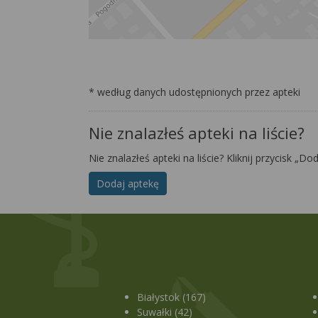
* według danych udostępnionych przez apteki
Nie znalazłeś apteki na liście?
Nie znalazłeś apteki na liście? Kliknij przycisk „Do
Dodaj aptekę
Białystok (167)
Suwałki (42)