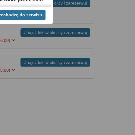
Znajdź leki w okolicy i zarezerwuj
 16:00)
rzechodzę do serwisu
ej chwili cofnąć,
lach. Jeżeli chcesz
możesz tego dokonać
Znajdź leki w okolicy i zarezerwuj
16:00)
rwisie znajdziesz
Znajdź leki w okolicy i zarezerwuj
18:00)