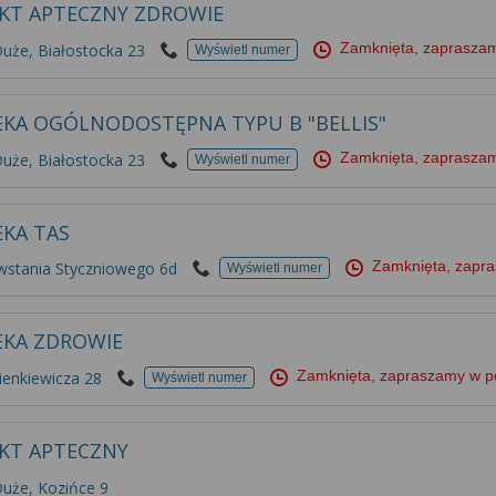
KT APTECZNY ZDROWIE
Zamknięta, zapraszam
uże, Białostocka 23
Wyświetl numer
EKA OGÓLNODOSTĘPNA TYPU B "BELLIS"
Zamknięta, zapraszam
uże, Białostocka 23
Wyświetl numer
EKA TAS
Zamknięta, zapr
wstania Styczniowego 6d
Wyświetl numer
EKA ZDROWIE
Zamknięta, zapraszamy w p
ienkiewicza 28
Wyświetl numer
KT APTECZNY
uże, Kozińce 9