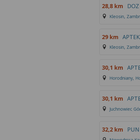
28,8 km
DOZ
Kleosin, Zamb
29 km
APTEK
Kleosin, Zamb
30,1 km
APT
Horodniany, Ho
30,1 km
APT
Juchnowiec Gór
32,2 km
PUN
Niewodnica Kor