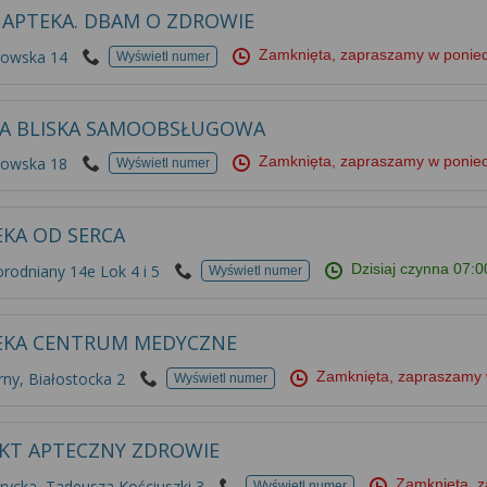
 APTEKA. DBAM O ZDROWIE
Zamknięta, zapraszamy w ponie
rowska 14
Wyświetl numer
A BLISKA SAMOOBSŁUGOWA
Zamknięta, zapraszamy w ponie
rowska 18
Wyświetl numer
EKA OD SERCA
Dzisiaj czynna
07:0
rodniany 14e Lok 4 i 5
Wyświetl numer
EKA CENTRUM MEDYCZNE
Zamknięta, zapraszamy 
ny, Białostocka 2
Wyświetl numer
KT APTECZNY ZDROWIE
Zamknięta, 
ycka, Tadeusza Kościuszki 3
Wyświetl numer