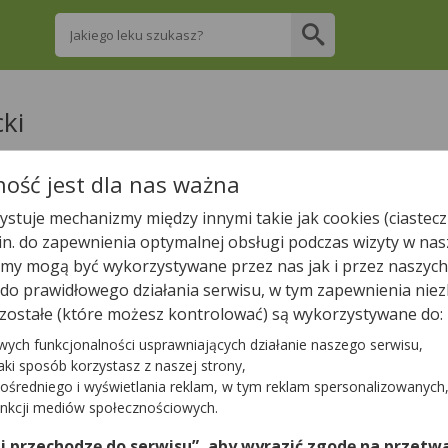
Wpisz nazwę leku
cki
re apteki w powiecie białostocki posiadają 
ość jest dla nas ważna
stuje mechanizmy między innymi takie jak cookies (ciastecz
.in. do zapewnienia optymalnej obsługi podczas wizyty w nas
Wpisz nazwę leku
y mogą być wykorzystywane przez nas jak i przez naszych
a do prawidłowego działania serwisu, w tym zapewnienia n
zostałe (które możesz kontrolować) są wykorzystywane do:
wych funkcjonalności usprawniających działanie naszego serwisu,
W powiecie białostocki jest
51
aptek.
2
apteki zgłosiły nam, ż
jaki sposób korzystasz z naszej strony,
ośredniego i wyświetlania reklam, w tym reklam spersonalizowanych
unkcji mediów społecznościowych.
Tylko otwarte apteki
 i przechodzę do serwisu”, aby wyrazić zgodę na przetwa