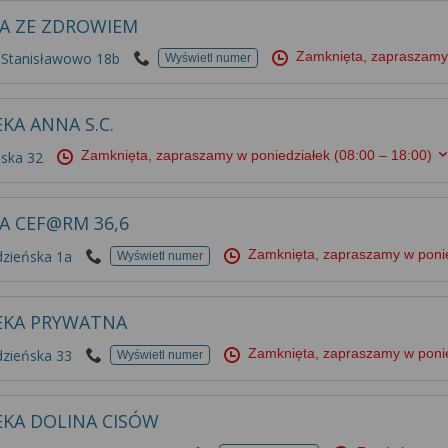
A ZE ZDROWIEM
Zamknięta, zapraszamy
 Stanisławowo 18b
Wyświetl numer
KA ANNA S.C.
Zamknięta, zapraszamy w poniedziałek
(08:00 – 18:00)
ńska 32
A CEF@RM 36,6
Zamknięta, zapraszamy w poni
dzieńska 1a
Wyświetl numer
EKA PRYWATNA
Zamknięta, zapraszamy w poni
dzieńska 33
Wyświetl numer
EKA DOLINA CISÓW