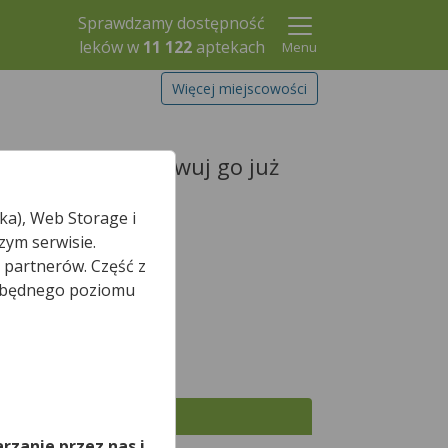
Sprawdzamy dostępność
leków w
11 122
aptekach
Menu
Więcej miejscowości
Twój lek i zarezerwuj go już
ka), Web Storage i
zym serwisie.
 partnerów. Część z
iezbędnego poziomu
Szukaj leku
*
e są właśnie otwarte.
,
Wszystkie apteki
rzanie przez nas i