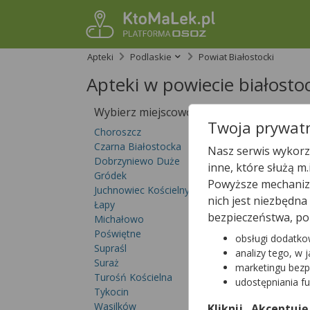
Apteki
Podlaskie
Powiat Białostocki
Apteki w powiecie białosto
Wybierz miejscowość
Sprawdź, któ
Twoja prywatn
teraz!
Choroszcz
Czarna Białostocka
Nasz serwis wykorzy
Dobrzyniewo Duże
inne, które służą m
Gródek
Powyższe mechanizm
Juchnowiec Kościelny
nich jest niezbędn
Łapy
bezpieczeństwa, po
Michałowo
Poświętne
obsługi dodatko
Supraśl
analizy tego, w 
Suraż
marketingu bezp
Turośń Kościelna
udostępniania f
Tykocin
Wasilków
Kliknij „Akceptuję