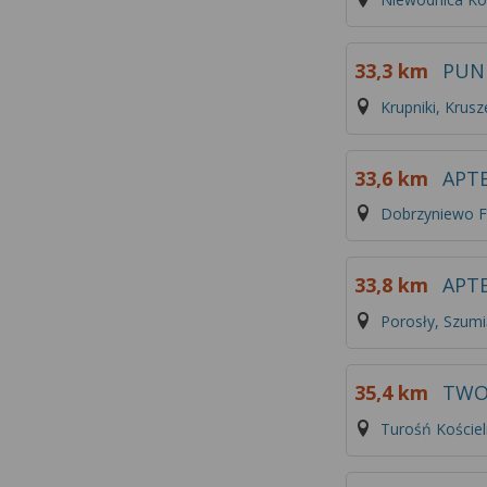
33,3 km
PUN
Krupniki, Krus
33,6 km
APT
Dobrzyniewo F
33,8 km
APT
Porosły, Szumi
35,4 km
TWO
Turośń Kościel