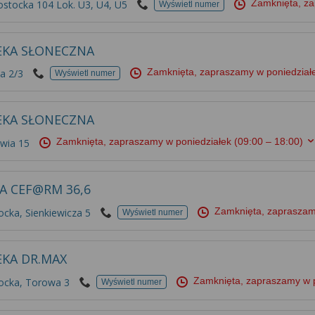
Zamknięta, z
ostocka 104 Lok. U3, U4, U5
Wyświetl numer
EKA SŁONECZNA
Zamknięta, zapraszamy w poniedzia
a 2/3
Wyświetl numer
EKA SŁONECZNA
Zamknięta, zapraszamy w poniedziałek
(09:00 – 18:00)
awia 15
A CEF@RM 36,6
Zamknięta, zapraszam
ocka, Sienkiewicza 5
Wyświetl numer
EKA DR.MAX
Zamknięta, zapraszamy w 
tocka, Torowa 3
Wyświetl numer