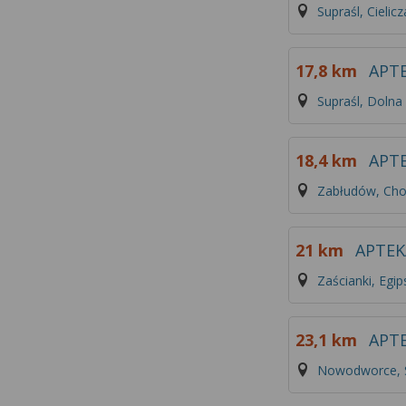
Supraśl, Cielic
17,8 km
APT
Supraśl, Dolna
18,4 km
APT
Zabłudów, Cho
21 km
APTEK
Zaścianki, Egip
23,1 km
APT
Nowodworce, S