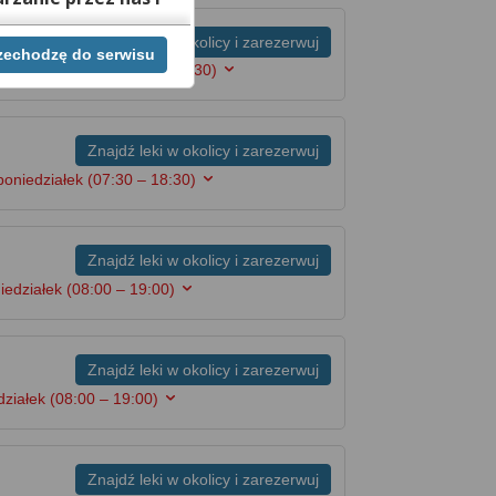
Znajdź leki w okolicy i zarezerwuj
rzechodzę do serwisu
ej chwili cofnąć,
w poniedziałek
(07:30 – 18:30)
lach. Jeżeli chcesz
możesz tego dokonać
Znajdź leki w okolicy i zarezerwuj
rwisie znajdziesz
poniedziałek
(07:30 – 18:30)
Znajdź leki w okolicy i zarezerwuj
iedziałek
(08:00 – 19:00)
Znajdź leki w okolicy i zarezerwuj
działek
(08:00 – 19:00)
Znajdź leki w okolicy i zarezerwuj