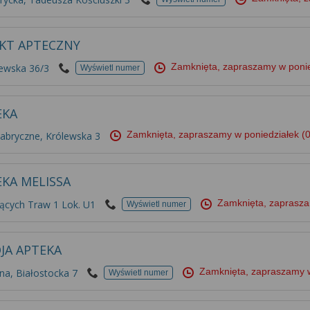
KT APTECZNY
Zamknięta, zapraszamy w poni
zewska 36/3
Wyświetl numer
EKA
Zamknięta, zapraszamy w poniedziałek
(
abryczne, Królewska 3
EKA MELISSA
Zamknięta, zaprasza
ących Traw 1 Lok. U1
Wyświetl numer
JA APTEKA
Zamknięta, zapraszamy 
na, Białostocka 7
Wyświetl numer