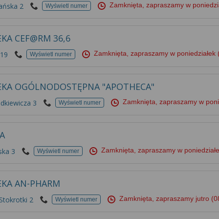
Zamknięta, zapraszamy w poniedz
zańska 2
Wyświetl numer
EKA CEF@RM 36,6
Zamknięta, zapraszamy w poniedziałek
 19
Wyświetl numer
EKA OGÓLNODOSTĘPNA "APOTHECA"
Zamknięta, zapraszamy w pon
dkiewicza 3
Wyświetl numer
A
Zamknięta, zapraszamy w poniedział
ska 3
Wyświetl numer
EKA AN-PHARM
Zamknięta, zapraszamy jutro
(0
tokrotki 2
Wyświetl numer