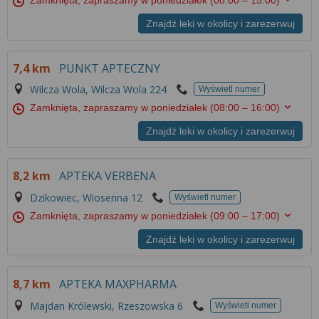
Więcej informacji na temat wykorzystywania
narzędzi zewnętrznych w naszym serwisie
Znajdź leki w okolicy i zarezerwuj
znajdziesz w
Regulaminie Serwisu
.
7,4 km
PUNKT APTECZNY
Wilcza Wola, Wilcza Wola 224
Wyświetl numer
Zamknięta, zapraszamy w poniedziałek
(08:00 – 16:00)
Znajdź leki w okolicy i zarezerwuj
8,2 km
APTEKA VERBENA
Dzikowiec, Wiosenna 12
Wyświetl numer
Zamknięta, zapraszamy w poniedziałek
(09:00 – 17:00)
Znajdź leki w okolicy i zarezerwuj
8,7 km
APTEKA MAXPHARMA
Majdan Królewski, Rzeszowska 6
Wyświetl numer