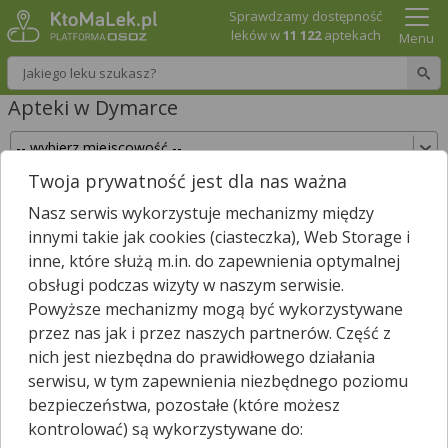
Sprawdzamy dostępność
leków w
11 122
aptekach
Menu
Wpisz nazwę leku
Apteki w Dymarce
Twoja prywatność jest dla nas ważna
Sprawdź, które apteki w Dymarce posiadają Twój
Nasz serwis wykorzystuje mechanizmy między
lek i zarezerwuj go już teraz!
innymi takie jak cookies (ciasteczka), Web Storage i
Wpisz nazwę leku
inne, które służą m.in. do zapewnienia optymalnej
obsługi podczas wizyty w naszym serwisie.
Powyższe mechanizmy mogą być wykorzystywane
przez nas jak i przez naszych partnerów. Część z
Wybierz typ aptek
nich jest niezbędna do prawidłowego działania
serwisu, w tym zapewnienia niezbędnego poziomu
bezpieczeństwa, pozostałe (które możesz
kontrolować) są wykorzystywane do:
W
Dymarce
nie znaleźliśmy żadnej apteki. Najbliższa apteka