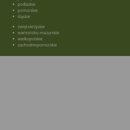
podlaskie
pomorskie
śląskie
świętokrzyskie
warmińsko-mazurskie
wielkopolskie
zachodniopomorskie