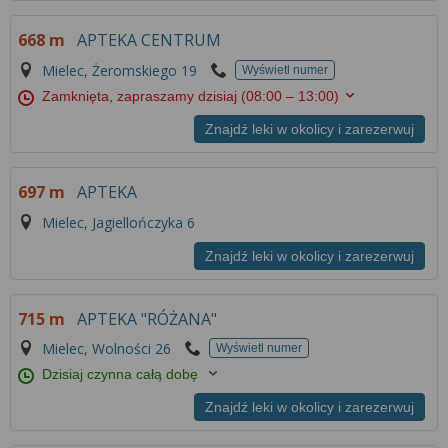
668 m
APTEKA CENTRUM
Mielec, Żeromskiego 19
Wyświetl numer
Zamknięta, zapraszamy dzisiaj
(08:00 – 13:00)
Znajdź leki w okolicy i zarezerwuj
697 m
APTEKA
Mielec, Jagiellończyka 6
Znajdź leki w okolicy i zarezerwuj
715 m
APTEKA "RÓŻANA"
Mielec, Wolności 26
Wyświetl numer
Dzisiaj czynna całą dobę
Znajdź leki w okolicy i zarezerwuj