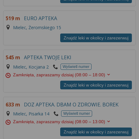
Więcej informacji na temat wykorzystywania
narzędzi zewnętrznych w naszym serwisie
519 m
EURO APTEKA
znajdziesz w
Regulaminie Serwisu
.
Mielec, Żeromskiego 15
Znajdź leki w okolicy i zarezerwuj
545 m
APTEKA TWOJE LEKI
Mielec, Kocjana 2
Wyświetl numer
Zamknięta, zapraszamy dzisiaj
(08:00 – 18:00)
Znajdź leki w okolicy i zarezerwuj
633 m
DOZ APTEKA. DBAM O ZDROWIE. BOREK
Mielec, Pisarka 14
Wyświetl numer
Zamknięta, zapraszamy dzisiaj
(08:00 – 13:00)
Znajdź leki w okolicy i zarezerwuj