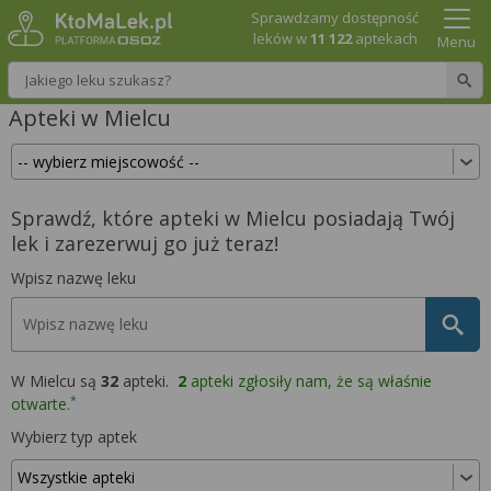
Sprawdzamy dostępność
leków w
11 122
aptekach
Menu
Wpisz nazwę leku
Apteki w Mielcu
Sprawdź, które apteki w Mielcu posiadają Twój
lek i zarezerwuj go już teraz!
Wpisz nazwę leku
W Mielcu są
32
apteki.
2
apteki zgłosiły nam, że są właśnie
*
otwarte.
Wybierz typ aptek