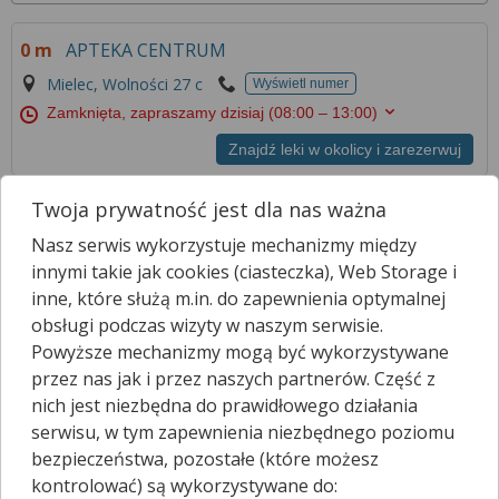
0 m
APTEKA CENTRUM
Mielec, Wolności 27 c
Wyświetl numer
Zamknięta, zapraszamy dzisiaj
(08:00 – 13:00)
Znajdź leki w okolicy i zarezerwuj
Twoja prywatność jest dla nas ważna
309 m
APTEKA "POD ORŁEM"
Nasz serwis wykorzystuje mechanizmy między
Mielec, Wolności 2a
Wyświetl numer
innymi takie jak cookies (ciasteczka), Web Storage i
Zamknięta, zapraszamy dzisiaj
(09:00 – 13:00)
inne, które służą m.in. do zapewnienia optymalnej
Znajdź leki w okolicy i zarezerwuj
obsługi podczas wizyty w naszym serwisie.
Powyższe mechanizmy mogą być wykorzystywane
przez nas jak i przez naszych partnerów. Część z
359 m
APTEKA CENTRUM
nich jest niezbędna do prawidłowego działania
Mielec, Batorego 20
Wyświetl numer
serwisu, w tym zapewnienia niezbędnego poziomu
Zamknięta, zapraszamy dzisiaj
(08:00 – 13:00)
bezpieczeństwa, pozostałe (które możesz
kontrolować) są wykorzystywane do:
Znajdź leki w okolicy i zarezerwuj