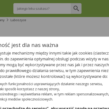
Wpisz nazwę leku
any
Luboszyce
re apteki w Luboszycach posiadają Twój lek 
ość jest dla nas ważna
stuje mechanizmy między innymi takie jak cookies (ciastecz
Wpisz nazwę leku
.in. do zapewnienia optymalnej obsługi podczas wizyty w nas
y mogą być wykorzystywane przez nas jak i przez naszych
a do prawidłowego działania serwisu, w tym zapewnienia n
zostałe (które możesz kontrolować) są wykorzystywane do:
W Luboszycach jest
1
apteka.
wych funkcjonalności usprawniających działanie naszego serwisu,
jaki sposób korzystasz z naszej strony,
ośredniego i wyświetlania reklam, w tym reklam spersonalizowanych
Tylko otwarte apteki
unkcji mediów społecznościowych.
 i przechodzę do serwisu”, aby wyrazić zgodę na przetwa