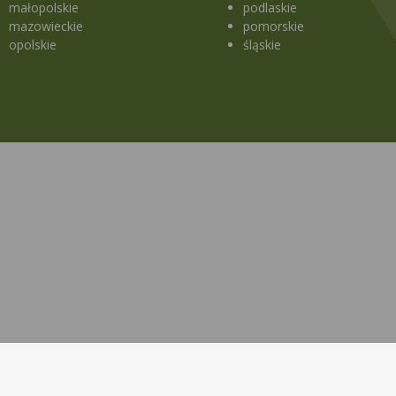
małopolskie
podlaskie
mazowieckie
pomorskie
opolskie
śląskie
a strony
Lekopedia