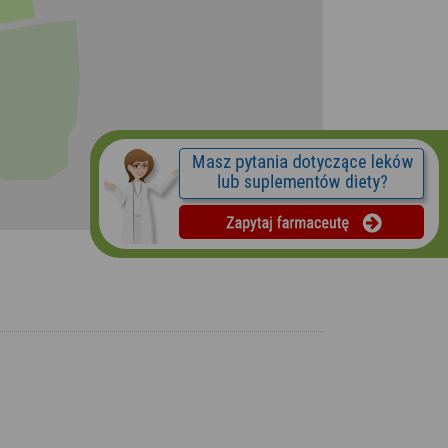
©
OpenStreetMap
contributors