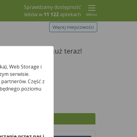
Sprawdzamy dostępność
leków w
11 122
aptekach
Menu
Więcej miejscowości
i zarezerwuj go już teraz!
ka), Web Storage i
zym serwisie.
 partnerów. Część z
Szukaj leku
iezbędnego poziomu
,
Wszystkie apteki
rzanie przez nas i