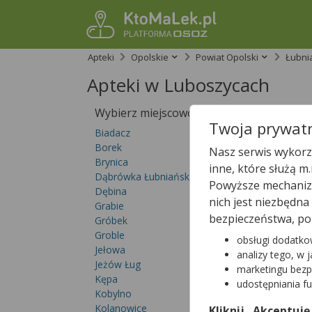
Apteki
Opolskie
Powiat Opolski
Łubni
Apteki w Luboszycach
Wybierz miejscowość
Sprawdź, któ
Twoja prywatn
Biadacz
Borek
Nasz serwis wykorzy
Brynica
inne, które służą m
Dąbrówka Łubniańska
Powyższe mechanizm
Dębina
nich jest niezbędn
Grabie
bezpieczeństwa, po
Gróbek
Groble
obsługi dodatko
Jełowa
analizy tego, w 
Jeżów Ług
marketingu bezp
Kępa
udostępniania f
Kobylno
Kolanowice
Kliknij „Akceptuję