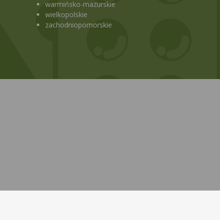
warmińsko-mazurskie
wielkopolskie
zachodniopomorskie
Bezpłatna aplikacja KtoMaLek