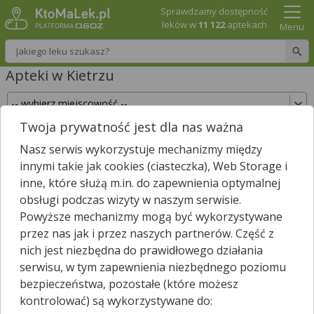
Sprawdzamy dostępność
leków w
11 122
aptekach
Menu
Wpisz nazwę leku
Apteki w Kietrzu
Twoja prywatność jest dla nas ważna
Sprawdź, które apteki w Kietrzu posiadają Twój
Nasz serwis wykorzystuje mechanizmy między
lek i zarezerwuj go już teraz!
innymi takie jak cookies (ciasteczka), Web Storage i
Wpisz nazwę leku
inne, które służą m.in. do zapewnienia optymalnej
obsługi podczas wizyty w naszym serwisie.
Powyższe mechanizmy mogą być wykorzystywane
przez nas jak i przez naszych partnerów. Część z
W Kietrzu są
4
apteki.
3
apteki zgłosiły nam, że są właśnie
nich jest niezbędna do prawidłowego działania
*
otwarte.
serwisu, w tym zapewnienia niezbędnego poziomu
Wybierz typ aptek
bezpieczeństwa, pozostałe (które możesz
kontrolować) są wykorzystywane do: