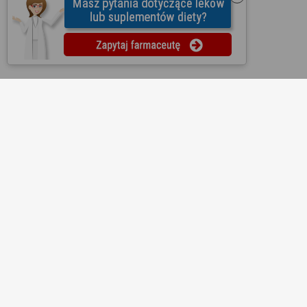
O nas
Regulamin
Ustawienia prywatności
Partnerzy
Współpraca
Mapa strony
Kontakt
Reklama
Informacje dla aptek
Redakcja
Lekopedia
Ziołopedia
Pytania do farmaceutów
Substancje i składniki
Bezpłatna aplikacja KtoMaLek