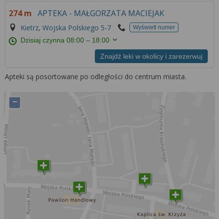
Więcej informacji na temat wykorzystywania
274 m
APTEKA - MAŁGORZATA MACIEJAK
narzędzi zewnętrznych w naszym serwisie
znajdziesz w
Regulaminie Serwisu
.
Kietrz, Wojska Polskiego 5-7
Wyświetl numer
Dzisiaj czynna
08:00 – 18:00
Znajdź leki w okolicy i zarezerwuj
Apteki są posortowane po odległości do centrum miasta.
−