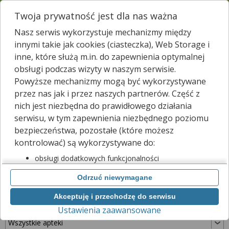
Sprawdzamy dostępność
Twoja prywatność jest dla nas ważna
leków w
11 122
aptekach
Menu
Nasz serwis wykorzystuje mechanizmy między
Wpisz nazwę leku
innymi takie jak cookies (ciasteczka), Web Storage i
Apteki w Praszce
inne, które służą m.in. do zapewnienia optymalnej
obsługi podczas wizyty w naszym serwisie.
Powyższe mechanizmy mogą być wykorzystywane
przez nas jak i przez naszych partnerów. Część z
Sprawdź, które apteki w Praszce posiadają Twój
nich jest niezbędna do prawidłowego działania
lek i zarezerwuj go już teraz!
serwisu, w tym zapewnienia niezbędnego poziomu
Wpisz nazwę leku
bezpieczeństwa, pozostałe (które możesz
kontrolować) są wykorzystywane do:
obsługi dodatkowych funkcjonalności
usprawniających działanie naszego serwisu,
W Praszce jest
7
aptek.
4
apteki zgłosiły nam, że są właśnie
Odrzuć niewymagane
analizy tego, w jaki sposób korzystasz z naszej
*
otwarte.
strony,
Akceptuję i przechodzę do serwisu
marketingu bezpośredniego i wyświetlania reklam, w
Wybierz typ aptek
Ustawienia zaawansowane
tym reklam spersonalizowanych,
udostępniania funkcji mediów społecznościowych.