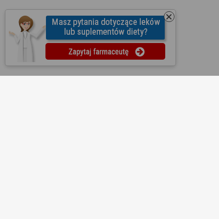
O nas
Regulamin
Ustawienia prywatności
Partnerzy
Współpraca
Mapa strony
Kontakt
Reklama
Informacje dla aptek
Redakcja
Lekopedia
Ziołopedia
Pytania do farmaceutów
Substancje i składniki