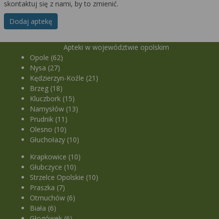
skontaktuj się z nami, by to zmienić.
Dodaj aptekę
Apteki w województwie opolskim
Opole (62)
Nysa (27)
Kędzierzyn-Koźle (21)
Brzeg (18)
Kluczbork (15)
Namysłów (13)
Prudnik (11)
Olesno (10)
Głuchołazy (10)
Krapkowice (10)
Głubczyce (10)
Strzelce Opolskie (10)
Praszka (7)
Otmuchów (6)
Biała (6)
Głogówek (6)