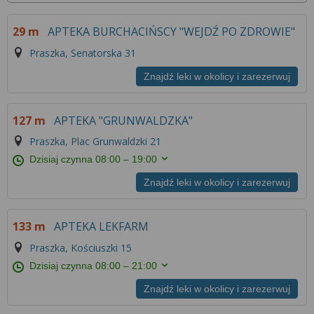
Kliknij „Akceptuję i przechodzę do serwisu”, aby
29 m
APTEKA BURCHACIŃSCY "WEJDŹ PO ZDROWIE"
wyrazić zgodę na przetwarzanie przez nas i
naszych partnerów Twoich danych w
Praszka, Senatorska 31
powyższych celach.
Znajdź leki w okolicy i zarezerwuj
Pamiętaj, że wyrażenie zgody jest dobrowolne, a
wyrażoną zgodę możesz w każdej chwili cofnąć,
127 m
APTEKA "GRUNWALDZKA"
możesz też wycofać zgodę na przetwarzanie Twoich
danych tylko w niektórych celach. Jeżeli chcesz
Praszka, Plac Grunwaldzki 21
dowiedzieć się więcej lub chcesz przeprowadzić
Dzisiaj czynna
08:00 – 19:00
konfigurację szczegółową, to możesz tego dokonać
Znajdź leki w okolicy i zarezerwuj
za pomocą „Ustawień zaawansowanych”.
Więcej informacji na temat wykorzystywania
133 m
APTEKA LEKFARM
narzędzi zewnętrznych w naszym serwisie
znajdziesz w
Regulaminie Serwisu
.
Praszka, Kościuszki 15
Dzisiaj czynna
08:00 – 21:00
Znajdź leki w okolicy i zarezerwuj