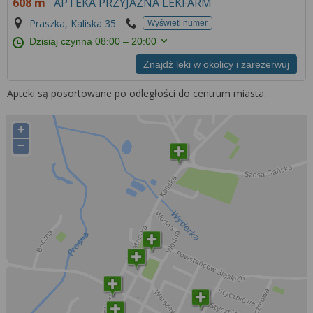
608 m
APTEKA PRZYJAZNA LEKFARM
Praszka, Kaliska 35
Wyświetl numer
Dzisiaj czynna
08:00 – 20:00
Znajdź leki w okolicy i zarezerwuj
Apteki są posortowane po odległości do centrum miasta.
+
−