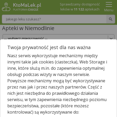
Sprawdzamy dostępność
leków w
11 122
aptekach
Menu
Wpisz nazwę leku
Apteki w Niemodlinie
Twoja prywatność jest dla nas ważna
Sprawdź, które apteki w Niemodlinie posiadają
Nasz serwis wykorzystuje mechanizmy między
Twój lek i zarezerwuj go już teraz!
innymi takie jak cookies (ciasteczka), Web Storage i
Wpisz nazwę leku
inne, które służą m.in. do zapewnienia optymalnej
obsługi podczas wizyty w naszym serwisie.
Powyższe mechanizmy mogą być wykorzystywane
przez nas jak i przez naszych partnerów. Część z
W Niemodlinie są
4
apteki.
3
apteki zgłosiły nam, że są właśnie
nich jest niezbędna do prawidłowego działania
*
otwarte.
serwisu, w tym zapewnienia niezbędnego poziomu
Wybierz typ aptek
bezpieczeństwa, pozostałe (które możesz
kontrolować) są wykorzystywane do: