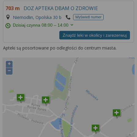
Więcej informacji na temat wykorzystywania
703 m
DOZ APTEKA DBAM O ZDROWIE
narzędzi zewnętrznych w naszym serwisie
znajdziesz w
Regulaminie Serwisu
.
Niemodlin, Opolska 30 b
Wyświetl numer
Dzisiaj czynna
08:00 – 14:00
Znajdź leki w okolicy i zarezerwuj
Apteki są posortowane po odległości do centrum miasta.
+
−