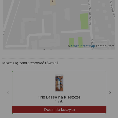
Więcej informacji na temat wykorzystywania
narzędzi zewnętrznych w naszym serwisie
znajdziesz w
Regulaminie Serwisu
.
©
OpenStreetMap
contributors
Może Cię zainteresować również:
Trix Lasso na kleszcze
1 szt.
Dodaj do koszyka