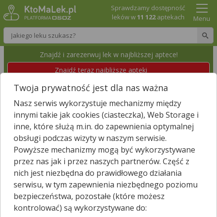
Sprawdzamy dostępność
leków w
11 122
aptekach
Menu
Wpisz nazwę leku
Znajdź i zarezerwuj lek w najbliższej aptece!
Znajdź teraz najbliższe apteki
Twoja prywatność jest dla nas ważna
APTEKA SŁONECZNA
Nasz serwis wykorzystuje mechanizmy między
Mielec, Tytusa Chałubińskiego 6
Wyświetl numer
innymi takie jak cookies (ciasteczka), Web Storage i
Id apteki: 919 910
inne, które służą m.in. do zapewnienia optymalnej
obsługi podczas wizyty w naszym serwisie.
Niebawem otwieramy
(07:00 – 21:00)
Powyższe mechanizmy mogą być wykorzystywane
przez nas jak i przez naszych partnerów. Część z
Znajdź leki w okolicy i zarezerwuj
nich jest niezbędna do prawidłowego działania
serwisu, w tym zapewnienia niezbędnego poziomu
bezpieczeństwa, pozostałe (które możesz
kontrolować) są wykorzystywane do:
Godziny otwarcia