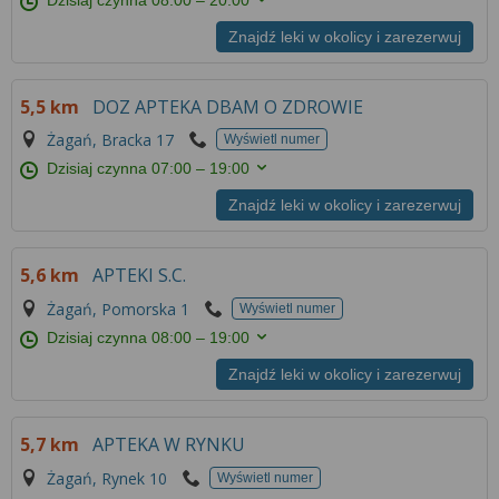
Więcej informacji na temat wykorzystywania
narzędzi zewnętrznych w naszym serwisie
Znajdź leki w okolicy i zarezerwuj
znajdziesz w
Regulaminie Serwisu
.
5,5 km
DOZ APTEKA DBAM O ZDROWIE
Żagań, Bracka 17
Wyświetl numer
Dzisiaj czynna
07:00 – 19:00
Znajdź leki w okolicy i zarezerwuj
5,6 km
APTEKI S.C.
Żagań, Pomorska 1
Wyświetl numer
Dzisiaj czynna
08:00 – 19:00
Znajdź leki w okolicy i zarezerwuj
5,7 km
APTEKA W RYNKU
Żagań, Rynek 10
Wyświetl numer