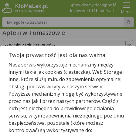
Sprawdzamy dostępność
leków w
11 121
aptekach
Menu
Wpisz nazwę leku
Apteki w Tomaszowie
Twoja prywatność jest dla nas ważna
Sprawdź, które apteki w Tomaszowie posiadają
Nasz serwis wykorzystuje mechanizmy między
Twój lek i zarezerwuj go już teraz!
innymi takie jak cookies (ciasteczka), Web Storage i
Wpisz nazwę leku
inne, które służą m.in. do zapewnienia optymalnej
obsługi podczas wizyty w naszym serwisie.
Powyższe mechanizmy mogą być wykorzystywane
przez nas jak i przez naszych partnerów. Część z
Wybierz typ aptek
nich jest niezbędna do prawidłowego działania
serwisu, w tym zapewnienia niezbędnego poziomu
bezpieczeństwa, pozostałe (które możesz
kontrolować) są wykorzystywane do:
W
Tomaszowie
nie znaleźliśmy żadnej apteki. Najbliższa apteka