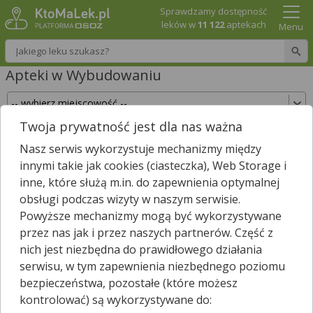
Sprawdzamy dostępność
leków w
11 122
aptekach
Menu
Wpisz nazwę leku
Apteki w Wybudowaniu
Twoja prywatność jest dla nas ważna
Sprawdź, które apteki w Wybudowaniu posiadają
Nasz serwis wykorzystuje mechanizmy między
Twój lek i zarezerwuj go już teraz!
innymi takie jak cookies (ciasteczka), Web Storage i
Wpisz nazwę leku
inne, które służą m.in. do zapewnienia optymalnej
obsługi podczas wizyty w naszym serwisie.
Powyższe mechanizmy mogą być wykorzystywane
przez nas jak i przez naszych partnerów. Część z
Wybierz typ aptek
nich jest niezbędna do prawidłowego działania
serwisu, w tym zapewnienia niezbędnego poziomu
bezpieczeństwa, pozostałe (które możesz
kontrolować) są wykorzystywane do:
W
Wybudowaniu
nie znaleźliśmy żadnej apteki. Najbliższa