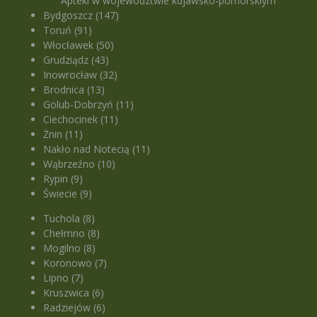
Apteki w województwie kujawsko-pomorskiym
Bydgoszcz (147)
Toruń (91)
Włocławek (50)
Grudziądz (43)
Inowrocław (32)
Brodnica (13)
Golub-Dobrzyń (11)
Ciechocinek (11)
Żnin (11)
Nakło nad Notecią (11)
Wąbrzeźno (10)
Rypin (9)
Świecie (9)
Tuchola (8)
Chełmno (8)
Mogilno (8)
Koronowo (7)
Lipno (7)
Kruszwica (6)
Radziejów (6)