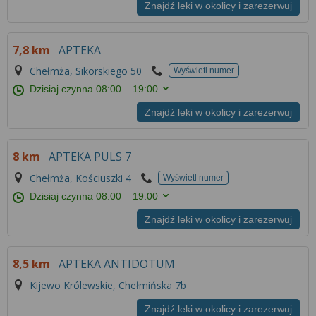
Więcej informacji na temat wykorzystywania
Znajdź leki w okolicy i zarezerwuj
narzędzi zewnętrznych w naszym serwisie
znajdziesz w
Regulaminie Serwisu
.
7,8 km
APTEKA
Chełmża, Sikorskiego 50
Wyświetl numer
Dzisiaj czynna
08:00 – 19:00
Znajdź leki w okolicy i zarezerwuj
8 km
APTEKA PULS 7
Chełmża, Kościuszki 4
Wyświetl numer
Dzisiaj czynna
08:00 – 19:00
Znajdź leki w okolicy i zarezerwuj
8,5 km
APTEKA ANTIDOTUM
Kijewo Królewskie, Chełmińska 7b
Znajdź leki w okolicy i zarezerwuj