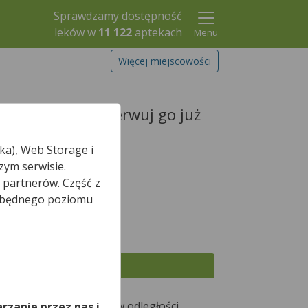
Sprawdzamy dostępność
leków w
11 122
aptekach
Menu
Więcej miejscowości
Twój lek i zarezerwuj go już
ka), Web Storage i
zym serwisie.
 partnerów. Część z
iezbędnego poziomu
Szukaj leku
,
Wszystkie apteki
ajduje się w
Chełmnie
w odległości
rzanie przez nas i