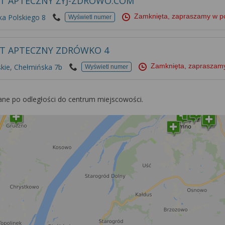
T APTECZNY ŻYJ-ZDROWO.COM
Zamknięta, zapraszamy w p
ka Polskiego 8
Wyświetl numer
T APTECZNY ZDRÓWKO 4
Zamknięta, zapraszamy
kie, Chełmińska 7b
Wyświetl numer
ane po odległości do centrum miejscowości.