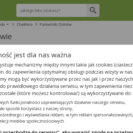
Wpisz nazwę leku
ski
Chełmno
Panieński Ostrów
owie
re apteki w Panieńskim Ostrowie posiadają 
ość jest dla nas ważna
stuje mechanizmy między innymi takie jak cookies (ciastecz
.in. do zapewnienia optymalnej obsługi podczas wizyty w nas
Wpisz nazwę leku
y mogą być wykorzystywane przez nas jak i przez naszych
a do prawidłowego działania serwisu, w tym zapewnienia n
zostałe (które możesz kontrolować) są wykorzystywane do:
wych funkcjonalności usprawniających działanie naszego serwisu,
jaki sposób korzystasz z naszej strony,
ośredniego i wyświetlania reklam, w tym reklam spersonalizowanych
Tylko otwarte apteki
unkcji mediów społecznościowych.
strowie
nie znaleźliśmy żadnej apteki. Najbliższa apteka zn
 i przechodzę do serwisu”, aby wyrazić zgodę na przetwa