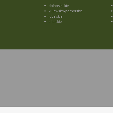
dolnośląskie
kujawsko-pomorskie
lubelskie
lubuskie