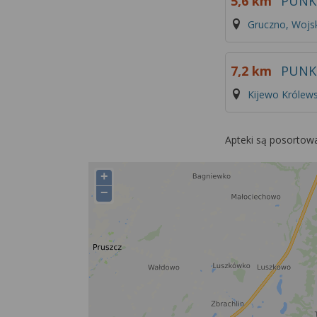
5,6 km
PUNK
Gruczno, Wojs
7,2 km
PUNK
Kijewo Królews
Apteki są posortow
+
−