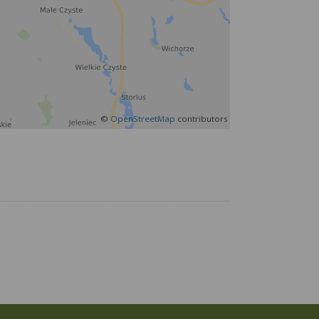
©
OpenStreetMap
contributors