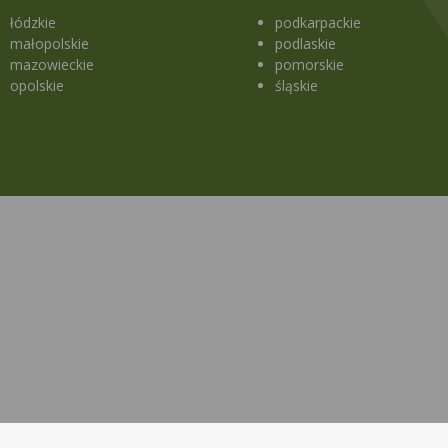
łódzkie
podkarpackie
małopolskie
podlaskie
mazowieckie
pomorskie
opolskie
śląskie