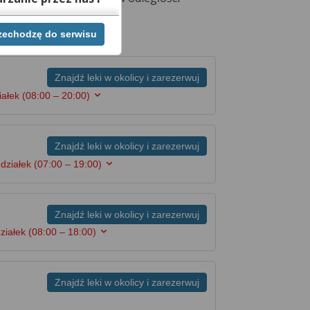
rzechodzę do serwisu
ej chwili cofnąć,
lach. Jeżeli chcesz
możesz tego dokonać
Znajdź leki w okolicy i zarezerwuj
iałek
(08:00 – 20:00)
rwisie znajdziesz
Znajdź leki w okolicy i zarezerwuj
edziałek
(07:00 – 19:00)
Znajdź leki w okolicy i zarezerwuj
ziałek
(08:00 – 18:00)
Znajdź leki w okolicy i zarezerwuj