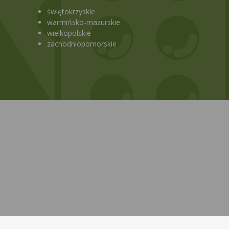
świętokrzyskie
warmińsko-mazurskie
wielkopolskie
zachodniopomorskie