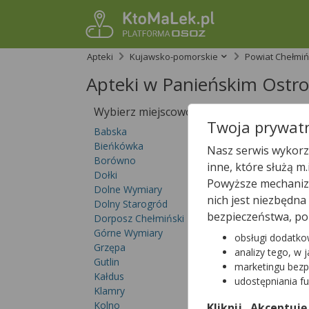
Apteki
Kujawsko-pomorskie
Powiat Chełmiń
Apteki w Panieńskim Ostr
Wybierz miejscowość
Sprawdź, któ
Twoja prywatn
teraz!
Babska
Bieńkówka
Nasz serwis wykorzy
Borówno
inne, które służą m
Dołki
Powyższe mechanizm
Dolne Wymiary
nich jest niezbędn
Dolny Starogród
bezpieczeństwa, po
Dorposz Chełmiński
Górne Wymiary
obsługi dodatko
Grzępa
analizy tego, w 
Gutlin
marketingu bezp
Kałdus
udostępniania f
Klamry
Kolno
W
Panieńskim O
Kliknij „Akceptuję