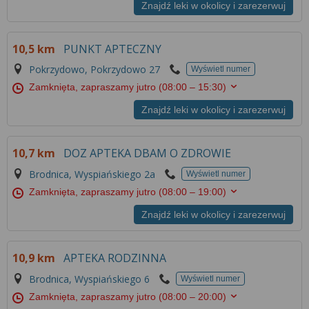
Więcej informacji na temat wykorzystywania
Znajdź leki w okolicy i zarezerwuj
narzędzi zewnętrznych w naszym serwisie
znajdziesz w
Regulaminie Serwisu
.
10,5 km
PUNKT APTECZNY
Pokrzydowo, Pokrzydowo 27
Wyświetl numer
Zamknięta, zapraszamy jutro
(08:00 – 15:30)
Znajdź leki w okolicy i zarezerwuj
10,7 km
DOZ APTEKA DBAM O ZDROWIE
Brodnica, Wyspiańskiego 2a
Wyświetl numer
Zamknięta, zapraszamy jutro
(08:00 – 19:00)
Znajdź leki w okolicy i zarezerwuj
10,9 km
APTEKA RODZINNA
Brodnica, Wyspiańskiego 6
Wyświetl numer
Zamknięta, zapraszamy jutro
(08:00 – 20:00)