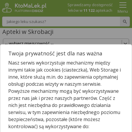
Sprawdzamy dostępność
leków w
11 122
aptekach
Menu
Wpisz nazwę leku
Apteki w Skrobacji
Twoja prywatność jest dla nas ważna
Sprawdź, które apteki w Skrobacji posiadają
Nasz serwis wykorzystuje mechanizmy między
Twój lek i zarezerwuj go już teraz!
innymi takie jak cookies (ciasteczka), Web Storage i
Wpisz nazwę leku
inne, które służą m.in. do zapewnienia optymalnej
obsługi podczas wizyty w naszym serwisie.
Powyższe mechanizmy mogą być wykorzystywane
przez nas jak i przez naszych partnerów. Część z
Wybierz typ aptek
nich jest niezbędna do prawidłowego działania
serwisu, w tym zapewnienia niezbędnego poziomu
bezpieczeństwa, pozostałe (które możesz
kontrolować) są wykorzystywane do:
W
Skrobacji
nie znaleźliśmy żadnej apteki. Najbliższa apteka