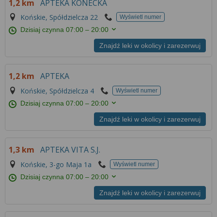
1,2 km
APTEKA KONECKA
Więcej informacji na temat wykorzystywania
narzędzi zewnętrznych w naszym serwisie
Końskie, Spółdzielcza 22
Wyświetl numer
znajdziesz w
Regulaminie Serwisu
.
Dzisiaj czynna
07:00 – 20:00
Znajdź leki w okolicy i zarezerwuj
1,2 km
APTEKA
Końskie, Spółdzielcza 4
Wyświetl numer
Dzisiaj czynna
07:00 – 20:00
Znajdź leki w okolicy i zarezerwuj
1,3 km
APTEKA VITA S.J.
Końskie, 3-go Maja 1a
Wyświetl numer
Dzisiaj czynna
07:00 – 20:00
Znajdź leki w okolicy i zarezerwuj