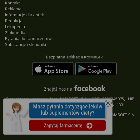
Kontakt
Reklama
Informacje dla aptek
Redakcja
Lekopedia
Ziołopedia
Pytania do farmaceutów
Substancje i składniki
Bezpłatna aplikacja KtoMaLek
Znajdź nas na
Operatorem serwisu jest KAMSOFT S.A., KRS 0000345075, NIP
9542685559, REGON 241371988, 40-235 Katowice, ul. 1 Maja 133
© KAMSOFT S.A.