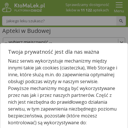
Sprawdzamy dostępność
leków w
11 122
aptekach
Menu
Wpisz nazwę leku
Apteki w Budowej
Twoja prywatność jest dla nas ważna
Sprawdź, które apteki w Budowej posiadają Twój
Nasz serwis wykorzystuje mechanizmy między
lek i zarezerwuj go już teraz!
innymi takie jak cookies (ciasteczka), Web Storage i
Wpisz nazwę leku
inne, które służą m.in. do zapewnienia optymalnej
obsługi podczas wizyty w naszym serwisie.
Powyższe mechanizmy mogą być wykorzystywane
przez nas jak i przez naszych partnerów. Część z
W pobliżu Budowej jest
15
aptek.
nich jest niezbędna do prawidłowego działania
Wybierz typ aptek
serwisu, w tym zapewnienia niezbędnego poziomu
bezpieczeństwa, pozostałe (które możesz
kontrolować) są wykorzystywane do: