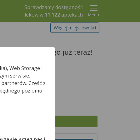
Sprawdzamy dostępność
leków w
11 122
aptekach
Menu
Więcej miejscowości
ek i zarezerwuj go już teraz!
ka), Web Storage i
zym serwisie.
 partnerów. Część z
Szukaj leku
iezbędnego poziomu
,
Wszystkie apteki
rzanie przez nas i