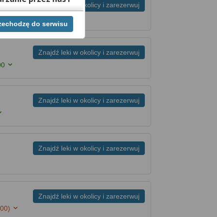
Znajdź leki w okolicy i zarezerwuj
rzechodzę do serwisu
ej chwili cofnąć,
lach. Jeżeli chcesz
możesz tego dokonać
Znajdź leki w okolicy i zarezerwuj
00
rwisie znajdziesz
Znajdź leki w okolicy i zarezerwuj
Znajdź leki w okolicy i zarezerwuj
Znajdź leki w okolicy i zarezerwuj
:00)