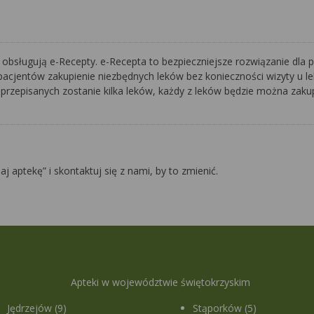
bsługują e-Recepty. e-Recepta to bezpieczniejsze rozwiązanie dla p
pacjentów zakupienie niezbędnych leków bez konieczności wizyty u lek
 przepisanych zostanie kilka leków, każdy z leków będzie można zakupi
daj aptekę” i skontaktuj się z nami, by to zmienić.
Apteki w województwie świętokrzyskim
Jędrzejów (9)
Stąporków (5)