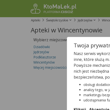
Apteki
Świętokrzyskie
Jędrzejów
Winc
Apteki w Wincentynowie
Wybierz miejscowość
Sprawdź, któ
Twoja prywatn
Dziadówki
Jędrzejów
Nasz serwis wykorzy
Podklasztorze
inne, które służą m
Wincentynów
Powyższe mechanizm
Więcej miejscowości...
nich jest niezbędn
bezpieczeństwa, po
obsługi dodatko
analizy tego, w 
marketingu bezp
udostępniania f
Kliknij „Akceptuję