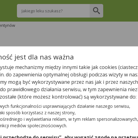
Wpisz nazwę leku
entynów
re apteki w Wincentynowie posiadają Twój l
ość jest dla nas ważna
stuje mechanizmy między innymi takie jak cookies (ciastecz
Wpisz nazwę leku
.in. do zapewnienia optymalnej obsługi podczas wizyty w nas
y mogą być wykorzystywane przez nas jak i przez naszych
a do prawidłowego działania serwisu, w tym zapewnienia n
zostałe (które możesz kontrolować) są wykorzystywane do:
W pobliżu Wincentynowa jest
9
aptek.
wych funkcjonalności usprawniających działanie naszego serwisu,
jaki sposób korzystasz z naszej strony,
ośredniego i wyświetlania reklam, w tym reklam spersonalizowanych
Tylko otwarte apteki
unkcji mediów społecznościowych.
 i przechodzę do serwisu”, aby wyrazić zgodę na przetwa