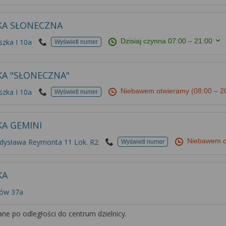
KA SŁONECZNA
Dzisiaj czynna
07:00 – 21:00
szka I 10a
Wyświetl numer
KA "SŁONECZNA"
Niebawem otwieramy
(08:00 – 2
szka I 10a
Wyświetl numer
KA GEMINI
Niebawem 
adysława Reymonta 11 Lok. R2
Wyświetl numer
KA
ków 37a
ne po odległości do centrum dzielnicy.