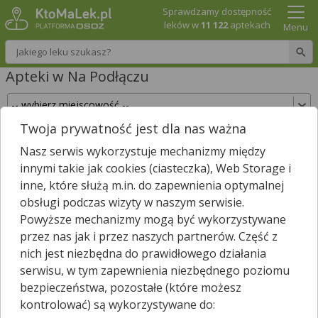
Sprawdzamy dostępność
leków w
11 122
aptekach
Menu
Wpisz nazwę leku
Apteki w Na Podłączu
Twoja prywatność jest dla nas ważna
Sprawdź, które apteki w Na Podłączu posiadają
Nasz serwis wykorzystuje mechanizmy między
Twój lek i zarezerwuj go już teraz!
innymi takie jak cookies (ciasteczka), Web Storage i
Wpisz nazwę leku
inne, które służą m.in. do zapewnienia optymalnej
obsługi podczas wizyty w naszym serwisie.
Powyższe mechanizmy mogą być wykorzystywane
przez nas jak i przez naszych partnerów. Część z
W pobliżu Na Podłączu są
4
apteki.
nich jest niezbędna do prawidłowego działania
Wybierz typ aptek
serwisu, w tym zapewnienia niezbędnego poziomu
bezpieczeństwa, pozostałe (które możesz
kontrolować) są wykorzystywane do: