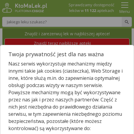
Sprawdzamy dostępność
leków w
11 122
aptekach
Menu
Wpisz nazwę leku
Znajdź i zarezerwuj lek w najbliższej aptece!
Znajdź teraz najbliższe apteki
Twoja prywatność jest dla nas ważna
HELENA ŹDZIEBLIK APTEKA MELISA
Nasz serwis wykorzystuje mechanizmy między
Piekary Śląskie, Śląska 3
Wyświetl numer
innymi takie jak cookies (ciasteczka), Web Storage i
Id apteki: 999 681
Dzisiaj czynna
08:00 – 18:00
inne, które służą m.in. do zapewnienia optymalnej
obsługi podczas wizyty w naszym serwisie.
Powyższe mechanizmy mogą być wykorzystywane
Znajdź leki w okolicy i zarezerwuj
przez nas jak i przez naszych partnerów. Część z
nich jest niezbędna do prawidłowego działania
serwisu, w tym zapewnienia niezbędnego poziomu
bezpieczeństwa, pozostałe (które możesz
Godziny otwarcia
kontrolować) są wykorzystywane do:
poniedziałek - piątek