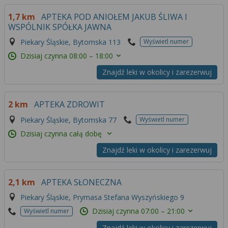
1,7 km
APTEKA POD ANIOŁEM JAKUB ŚLIWA I
WSPÓLNIK SPÓŁKA JAWNA
Piekary Śląskie, Bytomska 113
Wyświetl numer
Dzisiaj czynna
08:00 – 18:00
Znajdź leki w okolicy i zarezerwuj
2 km
APTEKA ZDROWIT
Piekary Śląskie, Bytomska 77
Wyświetl numer
Dzisiaj czynna całą dobę
Znajdź leki w okolicy i zarezerwuj
2,1 km
APTEKA SŁONECZNA
Piekary Śląskie, Prymasa Stefana Wyszyńskiego 9
Dzisiaj czynna
07:00 – 21:00
Wyświetl numer
Znajdź leki w okolicy i zarezerwuj