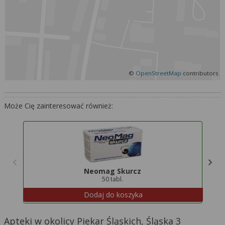
Więcej informacji na temat wykorzystywania
narzędzi zewnętrznych w naszym serwisie
znajdziesz w
Regulaminie Serwisu
.
©
OpenStreetMap
contributors
Może Cię zainteresować również:
Neomag Skurcz
50 tabl.
Dodaj do koszyka
Apteki w okolicy Piekar Śląskich, Śląska 3