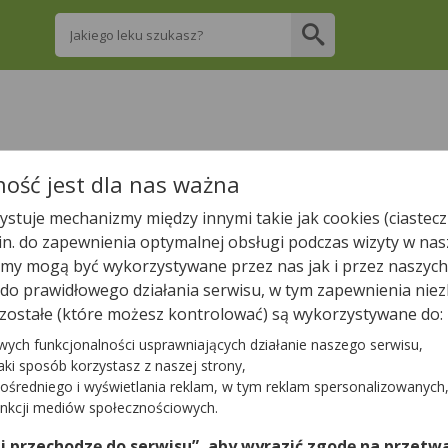
Wpisz nazwę leku
re apteki w Winiarach posiadają Twój lek i 
ość jest dla nas ważna
stuje mechanizmy między innymi takie jak cookies (ciastecz
Wpisz nazwę leku
.in. do zapewnienia optymalnej obsługi podczas wizyty w nas
y mogą być wykorzystywane przez nas jak i przez naszych
a do prawidłowego działania serwisu, w tym zapewnienia n
zostałe (które możesz kontrolować) są wykorzystywane do:
W pobliżu Winiar jest
6
aptek.
wych funkcjonalności usprawniających działanie naszego serwisu,
jaki sposób korzystasz z naszej strony,
ośredniego i wyświetlania reklam, w tym reklam spersonalizowanych
Tylko otwarte apteki
unkcji mediów społecznościowych.
 i przechodzę do serwisu”, aby wyrazić zgodę na przetwa