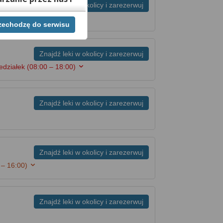
Znajdź leki w okolicy i zarezerwuj
rzechodzę do serwisu
ej chwili cofnąć,
lach. Jeżeli chcesz
możesz tego dokonać
Znajdź leki w okolicy i zarezerwuj
edziałek
(08:00 – 18:00)
rwisie znajdziesz
Znajdź leki w okolicy i zarezerwuj
Znajdź leki w okolicy i zarezerwuj
 – 16:00)
Znajdź leki w okolicy i zarezerwuj