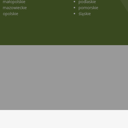
małopolskie
podlaskie
mazowieckie
pomorskie
opolskie
śląskie
a strony
Lekopedia