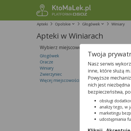
Apteki
Opolskie
Głogówek
Winiary
Apteki w Winiarach
Wybierz miejscowość
Sprawdź, któ
Twoja prywatn
Głogówek
Oracze
Nasz serwis wykorzy
Winiary
inne, które służą m
Zwierzyniec
Powyższe mechanizm
Więcej miejscowości...
nich jest niezbędn
bezpieczeństwa, po
obsługi dodatko
analizy tego, w 
marketingu bezp
udostępniania f
Kliknij „Akceptuję