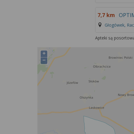
7,7 km
OPTI
Głogówek, Racł
Apteki są posortowa
+
−