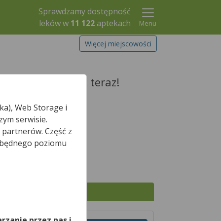
Sprawdzamy dostępność
leków w
11 122
aptekach
Menu
Więcej miejscowości
zarezerwuj go już teraz!
ka), Web Storage i
zym serwisie.
 partnerów. Część z
Szukaj leku
iezbędnego poziomu
,
Wszystkie apteki
rzanie przez nas i