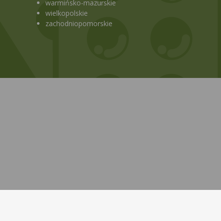
warmińsko-mazurskie
wielkopolskie
zachodniopomorskie
Bezpłatna aplikacja KtoMaLek