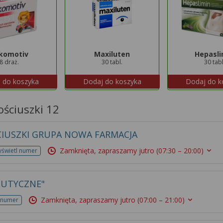
komotiv
Maxiluten
Hepasli
8 draż.
30 tabl.
30 tabl
 do koszyka
Dodaj do koszyka
Dodaj do k
ościuszki 12
CIUSZKI GRUPA NOWA FARMACJA
Zamknięta, zapraszamy jutro
(07:30 – 20:00)
świetl numer
EUTYCZNE"
Zamknięta, zapraszamy jutro
(07:00 – 21:00)
 numer