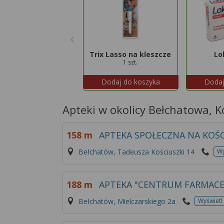
Trix Lasso na kleszcze
Lo
1 szt.
Dodaj do koszyka
Dodaj
Apteki w okolicy Bełchatowa, K
158 m
APTEKA SPOŁECZNA NA KOŚ
Bełchatów, Tadeusza Kościuszki 14
Wy
188 m
APTEKA "CENTRUM FARMAC
Bełchatów, Mielczarskiego 2a
Wyświetl