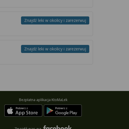
Znajdź leki w okolicy i zarezerwuj
Znajdź leki w okolicy i zarezerwuj
Bezpłatna aplikacja KtoMaLek
Znajdź nas na