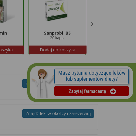
min
Sanprobi IBS
Lipiforma Plus
.
20 kaps.
30 kaps.
oszyka
Dodaj do koszyka
Dodaj do koszyk
Znajdź leki w okolicy i zarezerwuj
Znajdź leki w okolicy i zarezerwuj