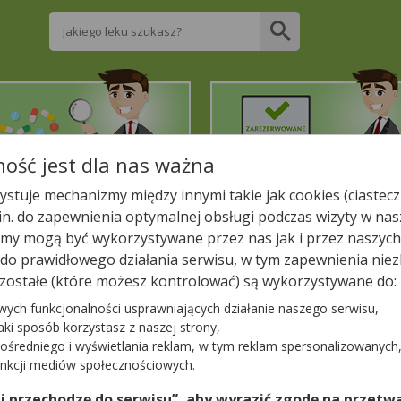
Wpisz nazwę leku
ość jest dla nas ważna
2. Znajdź potrzebny lek
3. Zarezerwuj on-line
stuje mechanizmy między innymi takie jak cookies (ciastecz
.in. do zapewnienia optymalnej obsługi podczas wizyty w nas
liższej aptece!
y mogą być wykorzystywane przez nas jak i przez naszych
a do prawidłowego działania serwisu, w tym zapewnienia n
A DBAM O ZDROWIE
zostałe (które możesz kontrolować) są wykorzystywane do:
ROWIE
wych funkcjonalności usprawniających działanie naszego serwisu,
jaki sposób korzystasz z naszej strony,
ośredniego i wyświetlania reklam, w tym reklam spersonalizowanych
−
unkcji mediów społecznościowych.
)
 i przechodzę do serwisu”, aby wyrazić zgodę na przetwa