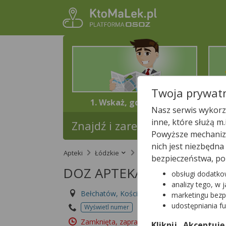
Twoja prywatn
1. Wskaż, gdzie jesteś
Nasz serwis wykorzy
inne, które służą m
Znajdź i zarezerwuj lek w najb
Powyższe mechanizm
nich jest niezbędn
Apteki
Łódzkie
Bełchatów
DOZ APTEK
bezpieczeństwa, po
DOZ APTEKA DBAM O ZD
obsługi dodatko
analizy tego, w 
Bełchatów, Kościuszki 12
marketingu bezp
udostępniania f
Wyświetl numer
Id apteki: 999 190
Zamknięta, zapraszamy jutro
(08:00 – 19:00
Kliknij „Akceptuję