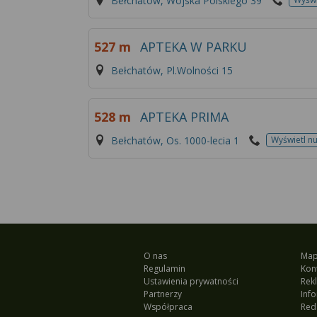
Bełchatów, Wojska Polskiego 39
527 m
APTEKA W PARKU
Bełchatów, Pl.Wolności 15
528 m
APTEKA PRIMA
Bełchatów, Os. 1000-lecia 1
Wyświetl n
O nas
Map
Regulamin
Kon
Ustawienia prywatności
Rek
Partnerzy
Inf
Współpraca
Red