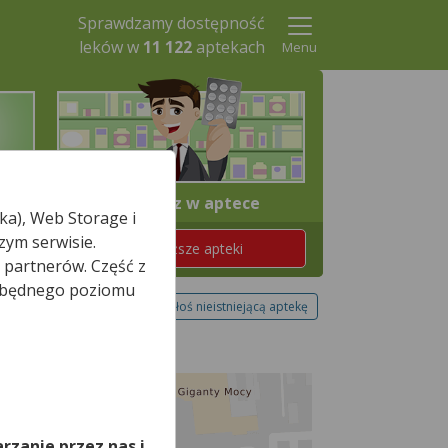
Sprawdzamy dostępność
leków w
11 122
aptekach
Menu
4. Odbierz w aptece
ka), Web Storage i
zym serwisie.
Znajdź teraz najbliższe apteki
 partnerów. Część z
iezbędnego poziomu
Zgłoś nieistniejącą aptekę
,
rzanie przez nas i