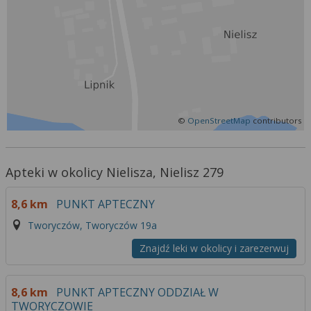
Więcej informacji na temat wykorzystywania
narzędzi zewnętrznych w naszym serwisie
znajdziesz w
Regulaminie Serwisu
.
©
OpenStreetMap
contributors
Apteki w okolicy Nielisza, Nielisz 279
8,6 km
PUNKT APTECZNY
Tworyczów, Tworyczów 19a
Znajdź leki w okolicy i zarezerwuj
8,6 km
PUNKT APTECZNY ODDZIAŁ W
TWORYCZOWIE