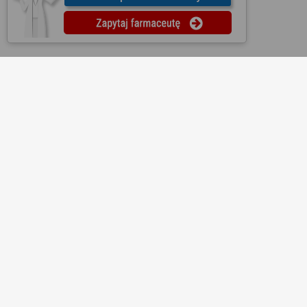
O nas
Regulamin
Ustawienia prywatności
Partnerzy
Współpraca
Mapa strony
Kontakt
Reklama
Informacje dla aptek
Redakcja
Lekopedia
Ziołopedia
Pytania do farmaceutów
Substancje i składniki
Bezpłatna aplikacja KtoMaLek