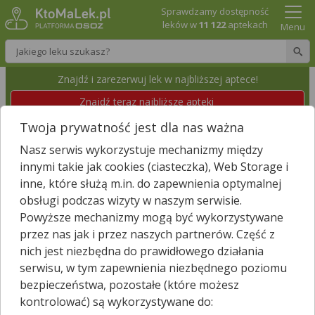
Sprawdzamy dostępność
leków w
11 122
aptekach
Menu
Wpisz nazwę leku
Znajdź i zarezerwuj lek w najbliższej aptece!
Znajdź teraz najbliższe apteki
Twoja prywatność jest dla nas ważna
APTEKA "URTICA"
Nasz serwis wykorzystuje mechanizmy między
Nielisz, Nielisz 279
Wyświetl numer
innymi takie jak cookies (ciasteczka), Web Storage i
Id apteki: 889 653
inne, które służą m.in. do zapewnienia optymalnej
obsługi podczas wizyty w naszym serwisie.
Zamknięta, zapraszamy w poniedziałek
(08:00 – 18:00)
Powyższe mechanizmy mogą być wykorzystywane
przez nas jak i przez naszych partnerów. Część z
Znajdź leki w okolicy i zarezerwuj
nich jest niezbędna do prawidłowego działania
serwisu, w tym zapewnienia niezbędnego poziomu
bezpieczeństwa, pozostałe (które możesz
kontrolować) są wykorzystywane do:
Godziny otwarcia