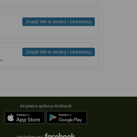
Znajdź leki w okolicy i zarezerwuj
Znajdź leki w okolicy i zarezerwuj
Bezpłatna aplikacja KtoMaLek
Jesteśmy na