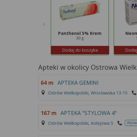
Panthenol 5% Krem
Neom
30 g
Dodaj do koszyka
Dodaj
Apteki w okolicy Ostrowa Wiel
64 m
APTEKA GEMINI
Ostrów Wielkopolski, Wrocławska 13-15
167 m
APTEKA "STYLOWA 4"
Ostrów Wielkopolski, Kolejowa 5
Wyświ