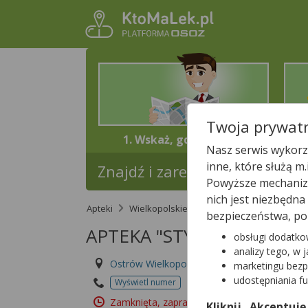
Twoja prywatn
1. Wskaż, gdzie jesteś
Nasz serwis wykorzy
inne, które służą m
Znajdź i zarezerwuj lek w najb
Powyższe mechanizm
nich jest niezbędn
Apteki
Wielkopolskie
Ostrów Wielkopolski
bezpieczeństwa, po
APTEKA "STYLOWA"
obsługi dodatko
analizy tego, w 
Ostrów Wielkopolski, Wrocławska 28
marketingu bezp
udostępniania f
Wyświetl numer
Id apteki: 856 748
Zamknięta, zapraszamy jutro
(08:00 – 17:00
Kliknij „Akceptuję