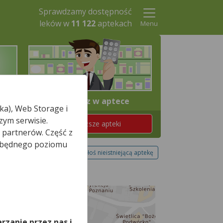
Sprawdzamy dostępność
leków w
11 122
aptekach
Menu
4. Odbierz w aptece
ka), Web Storage i
zym serwisie.
Znajdź teraz najbliższe apteki
 partnerów. Część z
iezbędnego poziomu
Zgłoś nieistniejącą aptekę
,
rzanie przez nas i