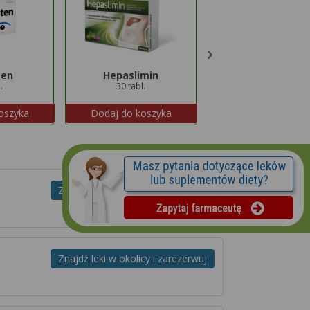
ten
Hepaslimin
Sanprobi IBS
.
30 tabl.
20 kaps.
oszyka
Dodaj do koszyka
Dodaj do koszyk
Znajdź leki w okolicy i zarezerwuj
Znajdź leki w okolicy i zarezerwuj