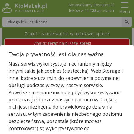
Sprawdzamy dostępność
leków w
11 122
aptekach
Menu
Wpisz nazwę leku
Znajdź i zarezerwuj lek w najbliższej aptece!
Znajdź teraz najbliższe apteki
Twoja prywatność jest dla nas ważna
APTEKA PRYWATNA "MAGNOLIA"
Nasz serwis wykorzystuje mechanizmy między
Lędziny, Betonowa 6
Wyświetl numer
innymi takie jak cookies (ciasteczka), Web Storage i
Id apteki: 902 020
inne, które służą m.in. do zapewnienia optymalnej
obsługi podczas wizyty w naszym serwisie.
Zamknięta, zapraszamy dzisiaj
(09:00 – 18:00)
Powyższe mechanizmy mogą być wykorzystywane
przez nas jak i przez naszych partnerów. Część z
Znajdź leki w okolicy i zarezerwuj
nich jest niezbędna do prawidłowego działania
serwisu, w tym zapewnienia niezbędnego poziomu
bezpieczeństwa, pozostałe (które możesz
kontrolować) są wykorzystywane do:
Godziny otwarcia