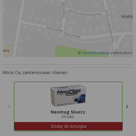
Więcej informacji na temat wykorzystywania
narzędzi zewnętrznych w naszym serwisie
znajdziesz w
Regulaminie Serwisu
.
©
OpenStreetMap
contributors
Może Cię zainteresować również:
Neomag Skurcz
50 tabl.
Dodaj do koszyka