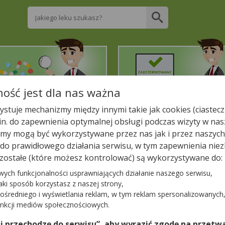
Wpisz nazwę leku
ość jest dla nas ważna
2. Znajdź potrzebny lek
3. Zarezerwuj on-line
stuje mechanizmy między innymi takie jak cookies (ciastecz
.in. do zapewnienia optymalnej obsługi podczas wizyty w nas
liższej aptece!
y mogą być wykorzystywane przez nas jak i przez naszych
a do prawidłowego działania serwisu, w tym zapewnienia n
EGA
zostałe (które możesz kontrolować) są wykorzystywane do:
wych funkcjonalności usprawniających działanie naszego serwisu,
jaki sposób korzystasz z naszej strony,
ośredniego i wyświetlania reklam, w tym reklam spersonalizowanych
−
unkcji mediów społecznościowych.
)
 i przechodzę do serwisu”, aby wyrazić zgodę na przetwa