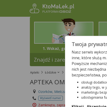
Twoja prywatn
1. Wskaż, gdzie jesteś
Nasz serwis wykorzy
inne, które służą m
Znajdź i zarezerwuj lek w najb
Powyższe mechanizm
nich jest niezbędn
Apteki
Łódzkie
Ozorków
APTEKA OM
bezpieczeństwa, po
APTEKA OMEGA
obsługi dodatko
analizy tego, w 
Ozorków, Mielczarskiego 39
marketingu bezp
udostępniania f
Wyświetl numer
Id apteki: 470 213
Zamknięta, zapraszamy jutro
(08:00 – 20:00
Kliknij „Akceptuję