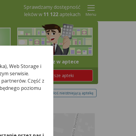
Sprawdzamy dostępność
leków w
11 122
aptekach
Menu
4. Odbierz w aptece
ka), Web Storage i
zym serwisie.
Znajdź teraz najbliższe apteki
 partnerów. Część z
iezbędnego poziomu
Zgłoś nieistniejącą aptekę
,
rzanie przez nas i