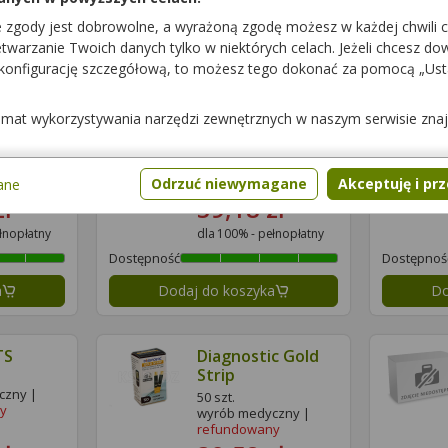
Dostępność
Dostępnoś
e zgody jest dobrowolne, a wyrażoną zgodę możesz w każdej chwili 
a
Dodaj do koszyka
Do
warzanie Twoich danych tylko w niektórych celach. Jeżeli chcesz dowi
 konfigurację szczegółową, to możesz tego dokonać za pomocą „Us
k
Accu-Chek
temat wykorzystywania narzędzi zewnętrznych w naszym serwisie zna
Performa
50 szt.
czny |
wyrób medyczny |
y
refundowany
Odrzuć niewymagane
Akceptuję i pr
ane
zł
39,18 zł
łnopłatny
dla 100% - pełnopłatny
Dostępność
Dostępnoś
a
Dodaj do koszyka
Do
TS
Diagnostic Gold
Strip
czny |
50 szt.
y
wyrób medyczny |
refundowany