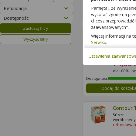
Dostępność
Refundacja
Pamiętaj, że wyrażeni
Dodaj do koszyk
wycofać zgodę na przet
Dostępność
chcesz przeprowadzić
zaawansowanych".
Zastosuj filtry
Accu-Che
Więcej informacji na 
Instant
Wyczyść filtry
Serwisu
.
100 szt.
wyrób medy
refundowan
Ustawienia zaawansow
74,05 
dla 100% - pe
Dostępność
Dodaj do koszyk
Contour 
50 szt.
wyrób medy
refundowan