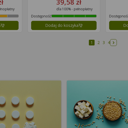
zł
39,58 zł
łnopłatny
dla 100% - pełnopłatny
Dostępność
Dostępnoś
a
Dodaj do koszyka
Do
1
2
3
4
Następ