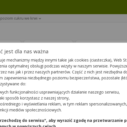
- poziom cukru we krwi
ptę
Leki 65+
Suplementy die
 jest dla nas ważna
je mechanizmy między innymi takie jak cookies (ciasteczka), Web Sto
nia
(39)
ienia optymalnej obsługi podczas wizyty w naszym serwisie. Powyż
zez nas jak i przez naszych partnerów. Część z nich jest niezbędna 
tym zapewnienia niezbędnego poziomu bezpieczeństwa, pozostałe (k
rzystywane do:
Accu-Chek Active
wych funkcjonalności usprawniających działanie naszego serwisu,
50 szt.
jaki sposób korzystasz z naszej strony,
czny |
wyrób medyczny |
y
refundowany
ośredniego i wyświetlania reklam, w tym reklam spersonalizowanych
unkcji mediów społecznościowych.
zł
39,33 zł
 przechodzę do serwisu", aby wyrazić zgodę na przetwarzanie p
łnopłatny
dla 100% - pełnopłatny
anych w powyższych celach.