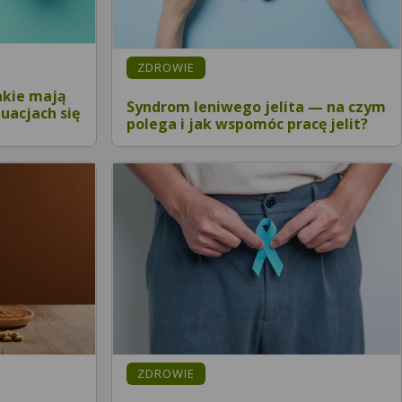
ZDROWIE
akie mają
Syndrom leniwego jelita — na czym
tuacjach się
polega i jak wspomóc pracę jelit?
ZDROWIE