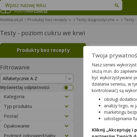
Znajdź lek w swojej okolicy
KtoMaLek.pl
Produkty bez recepty
Testy diagnostyczne
Testy 
Testy - poziom cukru we krwi
Produkty bez recepty
Leki na rece
Twoja prywatność
Nasz serwis wykorzystu
Filtrowanie
Wyniki wyszukiwa
służą m.in. do zapewn
być wykorzystywane pr
Wyczyść filtry
działania serwisu, w 
Wyświetlaj odpłatności
kontrolować) są wyko
Abra
Kategoria
obsługi dodatko
50 szt.
analizy tego, w 
Typ produktu
wyrób medy
refundowan
marketingu bezp
Postać
udostępniania f
39,24 
Opakowanie
Kliknij „Akceptuję i
dla 100% - pe
Podmiot odpowiedzialny
partnerów Twoich d