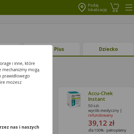
Podaj
lokalizację
Koszyk
Me
ty
Ciąża Plus
Dziecko
rage i inne, które
sze mechanizmy mogą
do prawidłowego
tóre możesz
Accu-Chek
Accu-Chek
Glucose
Instant
50 pask.
50 szt.
,
wyrób medyczny
wyrób medyczny |
refundowany
39,12 zł
rzez nas i naszych
dla 100% - pełnopłatny