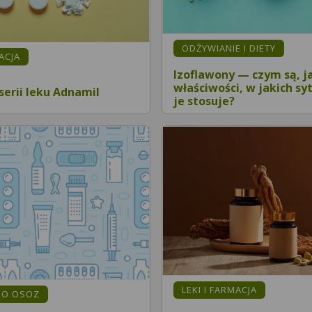
ODŻYWIANIE I DIETY
MACJA
Izoflawony — czym są, j
właściwości, w jakich sy
serii leku Adnamil
je stosuje?
LEKI I FARMACJA
MO OSOZ