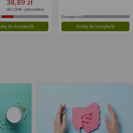
38,89 zł
dla 100% - pełnopłatny
ć
Dostępność
daj do koszyka
Dodaj do koszyka
na strona