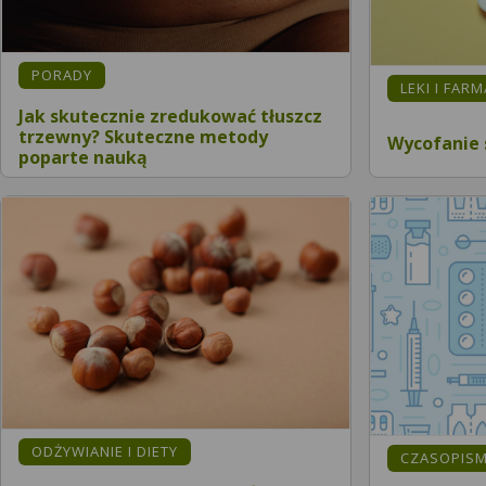
PORADY
LEKI I FAR
Jak skutecznie zredukować tłuszcz
trzewny? Skuteczne metody
Wycofanie 
poparte nauką
ODŻYWIANIE I DIETY
CZASOPIS