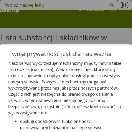
Znajdź lek w swojej okolicy
Podaj
lokalizację
Koszyk
M
Lista substancji i składników w
produktach: litera W
Twoja prywatność jest dla nas ważna
Lista substancji i składników w produktach: litera W
Nasz serwis wykorzystuje mechanizmy między innymi takie
Wąkrota azjatycka
jak cookies (ciasteczka), Web Storage i inne, które służą
Walacyklowir
m.in. do zapewnienia optymalnej obsługi podczas wizyty w
Walgancyklowir
naszym serwisie. Powyższe mechanizmy mogą być
Walina
wykorzystywane przez nas jak i przez naszych partnerów.
Walpromid
Część z nich jest niezbędna do prawidłowego działania
Walsartan
serwisu, w tym zapewnienia niezbędnego poziomu
Wandetanib
bezpieczeństwa, pozostałe (które możesz kontrolować) są
Wankomycyna
wykorzystywane do:
Wapnia askorbinian
obsługi dodatkowych funkcjonalności
Wapnia chlorek
usprawniających działanie naszego serwisu,
Wapnia dobezylan