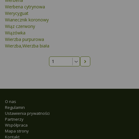
Werbena
Werbena cytrynowa
Werycyguat
Wianecznik koronowy
Wiąz czerwony
Wiązówka
Wierzba purpurowa
Wierzba,Wierzba biała
Następna strona
O nas
Regulamin
Ustawienia prywatności
Partnerzy
Współpraca
Mapa strony
Kontakt