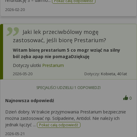
refundację S – darmo...
Pokaż całą odpowiedź
2026-02-20
Jaki lek przeciwbólowy mogę
zastosować, jeśli biorę Prestarium?
Witam biorę prestarium 5 co mogr wziąć na silny
ból zęba apap nie pomagaDziękuję
Dotyczy ulotki
Prestarium
2026-05-20
Dotyczy:
Kobieta, 40 lat
SPECJALIŚCI UDZIELILI
1
ODPOWIEDZI
0
Najnowsza odpowiedź
Dzień dobry. W trakcie przyjmowania Prestarium bezpiecznie
można zastosować np. Solpadeine, Antidol. Nie należy ich
jednak łączyć ...
Pokaż całą odpowiedź
2026-05-21