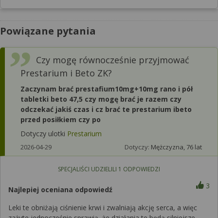
Powiązane pytania
Czy mogę równocześnie przyjmować
Prestarium i Beto ZK?
Zaczynam brać prestafium10mg+10mg rano i pół
tabletki beto 47,5 czy mogę brać je razem czy
odczekać jakiś czas i cz brać te prestarium ibeto
przed posiłkiem czy po
Dotyczy ulotki
Prestarium
2026-04-29
Dotyczy:
Mężczyzna, 76 lat
SPECJALIŚCI UDZIELILI
1
ODPOWIEDZI
3
Najlepiej oceniana odpowiedź
Leki te obniżają ciśnienie krwi i zwalniają akcję serca, a więc
zażyte jednocześnie sprawią, że działania te będą silniejsze.