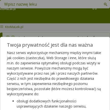
Znajdź lek w swojej okolicy
Koszyk
KtoMaLek.pl
Jak szybko zaczyna działać
Twoja prywatność jest dla nas ważna
Prestarium 10mg?
Nasz serwis wykorzystuje mechanizmy między innymi takie
Dotyczy:
Kobieta, 70 lat
jak cookies (ciasteczka), Web Storage i inne, które służą
m.in. do zapewnienia optymalnej obsługi podczas wizyty w
naszym serwisie. Powyższe mechanizmy mogą być
wykorzystywane przez nas jak i przez naszych partnerów.
Część z nich jest niezbędna do prawidłowego działania
serwisu, w tym zapewnienia niezbędnego poziomu
bezpieczeństwa, pozostałe (które możesz kontrolować) są
wykorzystywane do:
Zobacz, która apteka w Twoim mieście ma lek
obsługi dodatkowych funkcjonalności
Prestarium
.
usprawniających działanie naszego serwisu,