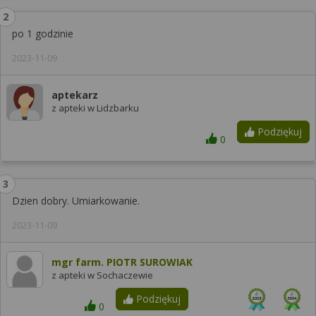
po 1 godzinie
2023-11-09
aptekarz
z apteki w Lidzbarku
Podziękuj
0
Dzien dobry. Umiarkowanie.
2023-11-09
mgr farm. PIOTR SUROWIAK
z apteki w Sochaczewie
Podziękuj
0