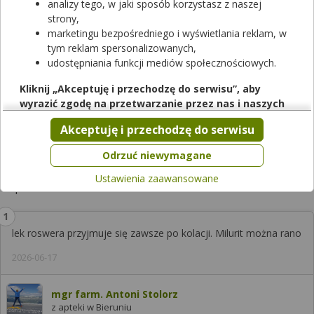
analizy tego, w jaki sposób korzystasz z naszej
strony,
marketingu bezpośredniego i wyświetlania reklam, w
tym reklam spersonalizowanych,
udostępniania funkcji mediów społecznościowych.
Kliknij „Akceptuję i przechodzę do serwisu”, aby
Zobacz, która apteka w Twoim mieście ma lek
Milurit
.
wyrazić zgodę na przetwarzanie przez nas i naszych
Sprawdzaj dostępność leków w ponad aptek w całej Polsce!
partnerów Twoich danych w powyższych celach.
Akceptuję i przechodzę do serwisu
Sprawdź teraz
Pamiętaj, że wyrażenie zgody jest dobrowolne, a wyrażoną
zgodę możesz w każdej chwili cofnąć, możesz też wycofać
Odrzuć niewymagane
zgodę na przetwarzanie Twoich danych tylko w niektórych
Ustawienia zaawansowane
celach. Jeżeli chcesz dowiedzieć się więcej lub chcesz
Odpowiedzi farmaceutów
przeprowadzić konfigurację szczegółową, to możesz tego
dokonać za pomocą „Ustawień zaawansowanych”.
Więcej informacji na temat wykorzystywania narzędzi
lek roswera przyjmuje się zawsze po kolacji. Milurit można rano
zewnętrznych w naszym serwisie znajdziesz w
Regulaminie
2026-06-17
Serwisu
.
mgr farm. Antoni Stolorz
z apteki w Bieruniu