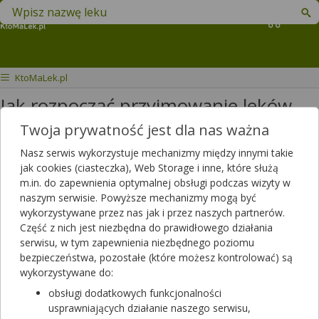
Znajdź lek w swojej okolicy
Koszyk
KtoMaLek.pl
Jak rozpocząć przyjmowanie leków
Milurit i Roswera przy Depakine
Twoja prywatność jest dla nas ważna
Chronosphere?
Nasz serwis wykorzystuje mechanizmy między innymi takie
jak cookies (ciasteczka), Web Storage i inne, które służą
Dekapinechronspfere 250
m.in. do zapewnienia optymalnej obsługi podczas wizyty w
naszym serwisie. Powyższe mechanizmy mogą być
przyjmuję dwa razy dziennie 9
wykorzystywane przez nas jak i przez naszych partnerów.
rano,21 wieczorem.Jak włączyć
Część z nich jest niezbędna do prawidłowego działania
podawanie Milurit 100 i Rozwera 15
serwisu, w tym zapewnienia niezbędnego poziomu
bezpieczeństwa, pozostałe (które możesz kontrolować) są
Dotyczy ulotki
Milurit
wykorzystywane do:
Dotyczy:
Kobieta, 48 lat
obsługi dodatkowych funkcjonalności
usprawniających działanie naszego serwisu,