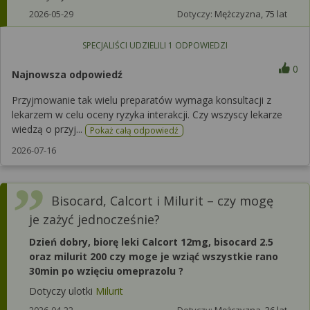
2026-05-29
Dotyczy:
Mężczyzna, 75 lat
SPECJALIŚCI UDZIELILI
1
ODPOWIEDZI
0
Najnowsza odpowiedź
Przyjmowanie tak wielu preparatów wymaga konsultacji z
lekarzem w celu oceny ryzyka interakcji. Czy wszyscy lekarze
wiedzą o przyj...
Pokaż całą odpowiedź
2026-07-16
Bisocard, Calcort i Milurit – czy mogę
je zażyć jednocześnie?
Dzień dobry, biorę leki Calcort 12mg, bisocard 2.5
oraz milurit 200 czy moge je wziąć wszystkie rano
30min po wzięciu omeprazolu ?
Dotyczy ulotki
Milurit
2026-04-22
Dotyczy:
Mężczyzna, 36 lat