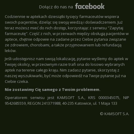
Dołącz do nas na
Codziennie w aptekach dziesiątki tysięcy farmaceutów wspiera
swoich pacjentów, dzieląc się swoją wiedzą i doświadczeniem. Już
teraz możesz mieć do nich dostęp, korzystając z serwisu "Zapytaj
farmaceutę". Część z nich, w przerwach między obsługą pacjentów w
aptece, chętnie odpowie na zadane przez Ciebie pytania związane
ze zdrowiem, chorobami, a także przyjmowaniem lub refundacją
leków.
Jeśli udostępnisz nam swoją lokalizację, pytanie wyślemy do aptek w
Twojej okolicy, w przeciwnym razie trafi ona do losowo wybranych
aptek na terenie całego kraju. Nim zadasz pytanie, skorzystaj z
naszej wyszukiwarki, być może odpowiedź na Twoje pytanie już na
Ciebie czeka.
Nie zostawimy Cię samego z Twoim problemem.
Operatorem serwisu jest KAMSOFT S.A., KRS 0000345075, NIP
9542685559, REGON 241371988, 40-235 Katowice, ul. 1 Maja 133
© KAMSOFT S.A.