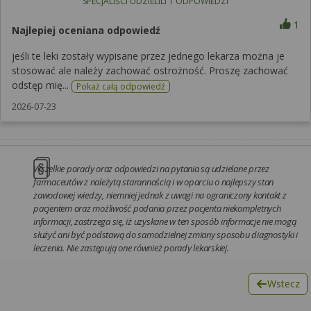
SPECJALIŚCI UDZIELILI
1
ODPOWIEDZI
1
Najlepiej oceniana odpowiedź
jeśli te leki zostały wypisane przez jednego lekarza można je
stosować ale należy zachować ostrożność. Proszę zachować
odstęp mię...
Pokaż całą odpowiedź
2026-07-23
Wszelkie porady oraz odpowiedzi na pytania są udzielane przez
farmaceutów z należytą starannością i w oparciu o najlepszy stan
zawodowej wiedzy, niemniej jednak z uwagi na ograniczony kontakt z
pacjentem oraz możliwość podania przez pacjenta niekompletnych
informacji, zastrzega się, iż uzyskane w ten sposób informacje nie mogą
służyć ani być podstawą do samodzielnej zmiany sposobu diagnostyki i
leczenia. Nie zastępują one również porady lekarskiej.
Wstecz