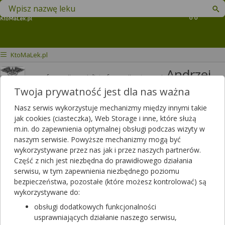
Znajdź lek w swojej okolicy
Koszyk
KtoMaLek.pl
Andrzej
mgr farmacji specjalista farmacji aptecznej
Jakimiuk
Twoja prywatność jest dla nas ważna
Odpowiedzi
Polubień
Nasz serwis wykorzystuje mechanizmy między innymi takie
3820
3426
jak cookies (ciasteczka), Web Storage i inne, które służą
m.in. do zapewnienia optymalnej obsługi podczas wizyty w
Polecanych artykułów
naszym serwisie. Powyższe mechanizmy mogą być
114
Lista artykułów
wykorzystywane przez nas jak i przez naszych partnerów.
Część z nich jest niezbędna do prawidłowego działania
APTEKA RODZINNA, Opole Lubelskie
serwisu, w tym zapewnienia niezbędnego poziomu
Opole Lubelskie, LUBELSKA 13
bezpieczeństwa, pozostałe (które możesz kontrolować) są
wykorzystywane do:
Wyświetl numer
obsługi dodatkowych funkcjonalności
Zamknięta, zapraszamy w poniedziałek
usprawniających działanie naszego serwisu,
(07:00 - 20:00)