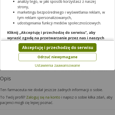
analizy tego, w jaki sposób korzystasz z naszej
strony,
marketingu bezpośredniego i wyświetlania reklam, w
tym reklam spersonalizowanych,
udostępniania funkcji mediów społecznościowych.
Kliknij „Akceptuję i przechodzę do serwisu”, aby
wyrazić zgodę na przetwarzanie przez nas i naszych
Czy chcesz wysłać pytanie do apteki,
partnerów Twoich danych w powyższych celach.
w której pracuje ten farmaceuta?
Akceptuję i przechodzę do serwisu
Pamiętaj, że wyrażenie zgody jest dobrowolne, a wyrażoną
zgodę możesz w każdej chwili cofnąć, możesz też wycofać
Zapytaj teraz
Odrzuć niewymagane
zgodę na przetwarzanie Twoich danych tylko w niektórych
Ustawienia zaawansowane
celach. Jeżeli chcesz dowiedzieć się więcej lub chcesz
przeprowadzić konfigurację szczegółową, to możesz tego
Opis
dokonać za pomocą „Ustawień zaawansowanych”.
Więcej informacji na temat wykorzystywania narzędzi
Ten farmaceuta nie dodał jeszcze żadnych informacji o sobie.
zewnętrznych w naszym serwisie znajdziesz w
Regulaminie
Serwisu
.
To Twój profil?
Zaloguj się na konto
i napisz o sobie kilka zdań, aby
pacjenci mogli cię lepiej poznać.