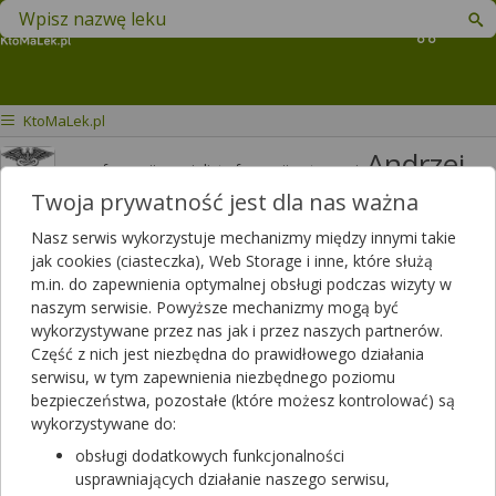
Znajdź lek w swojej okolicy
Koszyk
KtoMaLek.pl
Andrzej
mgr farmacji specjalista farmacji aptecznej
Jakimiuk
Twoja prywatność jest dla nas ważna
Odpowiedzi
Polubień
Nasz serwis wykorzystuje mechanizmy między innymi takie
3820
3426
jak cookies (ciasteczka), Web Storage i inne, które służą
m.in. do zapewnienia optymalnej obsługi podczas wizyty w
Polecanych artykułów
naszym serwisie. Powyższe mechanizmy mogą być
114
Lista artykułów
wykorzystywane przez nas jak i przez naszych partnerów.
Część z nich jest niezbędna do prawidłowego działania
APTEKA RODZINNA, Opole Lubelskie
serwisu, w tym zapewnienia niezbędnego poziomu
Opole Lubelskie, LUBELSKA 13
bezpieczeństwa, pozostałe (które możesz kontrolować) są
wykorzystywane do:
Wyświetl numer
obsługi dodatkowych funkcjonalności
Niebawem zamykamy
(08:00 - 15:00)
usprawniających działanie naszego serwisu,