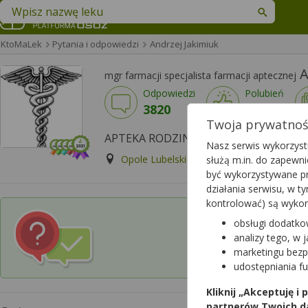
Znajdź lek w swojej okolicy
KtoMaLek
Pytania i odpowiedzi
Andrzej Jakimiuk
A
mgr farmacji specjalista farmacji aptecznej
Odpowiedzi
Polubień
3820
3426
Twoja prywatność
APTEKA RODZINNA, Opole Lubelskie
Nasz serwis wykorzystu
Opole Lubelskie, LUBELSKA 13
Wyś
służą m.in. do zapewn
być wykorzystywane pr
działania serwisu, w 
kontrolować) są wyko
obsługi dodatko
Czy chcesz wysłać p
analizy tego, w 
w której pracuje 
marketingu bezp
udostępniania f
Kliknij „Akceptuję i
partnerów Twoich d