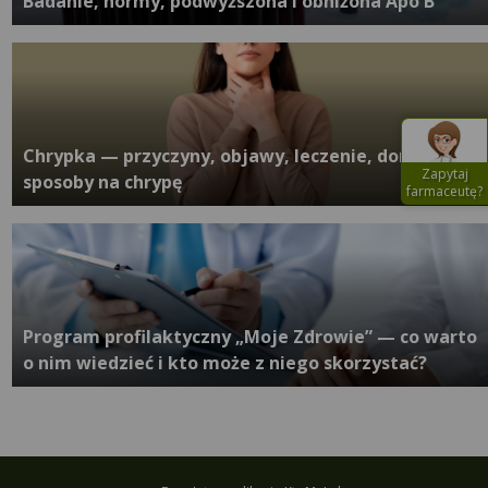
Badanie, normy, podwyższona i obniżona Apo B
Chrypka — przyczyny, objawy, leczenie, domowe
Zapytaj
sposoby na chrypę
farmaceutę?
Program profilaktyczny „Moje Zdrowie” — co warto
o nim wiedzieć i kto może z niego skorzystać?