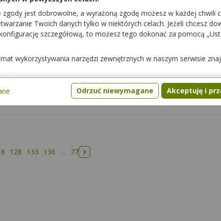
e zgody jest dobrowolne, a wyrażoną zgodę możesz w każdej chwili 
warzanie Twoich danych tylko w niektórych celach. Jeżeli chcesz dowi
 konfigurację szczegółową, to możesz tego dokonać za pomocą „Us
pacjenci mogli cię lepiej poznać.
temat wykorzystywania narzędzi zewnętrznych w naszym serwisie zna
Odrzuć niewymagane
Akceptuję i pr
ane
18
128
133
136
…
77
Następna strona