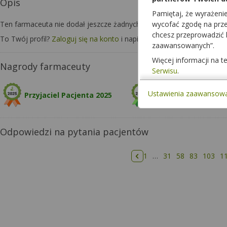
Opis
Pamiętaj, że wyrażeni
Ten farmaceuta nie dodał jeszcze żadnych informacji o sobie.
wycofać zgodę na przet
chcesz przeprowadzić
To Twój profil?
Zaloguj się na konto
i napisz o sobie kilka zdań, aby 
zaawansowanych”.
Więcej informacji na 
Nagrody farmaceuty
Serwisu
.
Ustawienia zaawansow
Przyjaciel Pacjenta 2025
Odpowiedzi na pytania pacjentów
1
…
31
58
83
103
1
Poprzednia strona