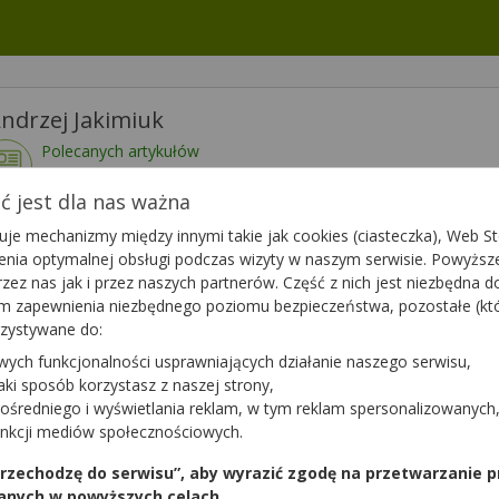
ndrzej Jakimiuk
Polecanych artykułów
114
Lista artykułów
 jest dla nas ważna
je mechanizmy między innymi takie jak cookies (ciasteczka), Web Sto
wietl numer
Dzisiaj czynna
07:00 - 20:00
ienia optymalnej obsługi podczas wizyty w naszym serwisie. Powyż
zez nas jak i przez naszych partnerów. Część z nich jest niezbędna 
tym zapewnienia niezbędnego poziomu bezpieczeństwa, pozostałe (k
rzystywane do:
wych funkcjonalności usprawniających działanie naszego serwisu,
ytanie do apteki,
Zapytaj teraz
jaki sposób korzystasz z naszej strony,
ten farmaceuta?
ośredniego i wyświetlania reklam, w tym reklam spersonalizowanych
unkcji mediów społecznościowych.
 przechodzę do serwisu”, aby wyrazić zgodę na przetwarzanie p
anych w powyższych celach.