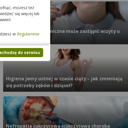
cofnąć, możesz też
edzieć się więcej lub
tawień
Czy szczoteczka soniczna może zastąpić wizyty u
jdziesz w
Regulaminie
dentysty?
zechodzę do serwisu
Higiena jamy ustnej w czasie ciąży – jak zmieniają
się potrzeby zębów i dziąseł?
Nefropatia cukrzycowa (cukrzycowa choroba