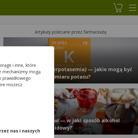
Koszyk
Artykuły polecane przez farmaceutę
rage i inne, które
Hiperkaliemia (hiperpotasemia) — jakie mogą być
sze mechanizmy mogą
objawy i skutki nadmiaru potasu?
do prawidłowego
tóre możesz
,
Alkohol a cholesterol — w jaki sposób alkohol
wpływa na profil lipidowy?
rzez nas i naszych