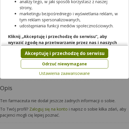
analizy tego, w jaki sposób korzystasz z naszej
strony,
marketingu bezpośredniego i wyświetlania reklam, w
tym reklam spersonalizowanych,
udostępniania funkcji mediów społecznościowych.
Kliknij „Akceptuję i przechodzę do serwisu”, aby
wyrazić zgodę na przetwarzanie przez nas i naszych
Czy chcesz wysłać pytanie do apteki,
partnerów Twoich danych w powyższych celach.
w której pracuje ten farmaceuta?
Akceptuję i przechodzę do serwisu
Pamiętaj, że wyrażenie zgody jest dobrowolne, a wyrażoną
zgodę możesz w każdej chwili cofnąć, możesz też wycofać
Zapytaj teraz
Odrzuć niewymagane
zgodę na przetwarzanie Twoich danych tylko w niektórych
Ustawienia zaawansowane
celach. Jeżeli chcesz dowiedzieć się więcej lub chcesz
przeprowadzić konfigurację szczegółową, to możesz tego
Opis
dokonać za pomocą „Ustawień zaawansowanych”.
Więcej informacji na temat wykorzystywania narzędzi
Ten farmaceuta nie dodał jeszcze żadnych informacji o sobie.
zewnętrznych w naszym serwisie znajdziesz w
Regulaminie
Serwisu
.
To Twój profil?
Zaloguj się na konto
i napisz o sobie kilka zdań, aby
pacjenci mogli cię lepiej poznać.