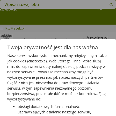
Znajdź lek w swojej okolicy
Koszyk
KtoMaLek.pl
Andrzej
mgr farmacji specjalista farmacji aptecznej
Jakimiuk
Twoja prywatność jest dla nas ważna
Odpowiedzi
Polubień
Nasz serwis wykorzystuje mechanizmy między innymi takie
3820
3426
jak cookies (ciasteczka), Web Storage i inne, które służą
m.in. do zapewnienia optymalnej obsługi podczas wizyty w
Polecanych artykułów
naszym serwisie. Powyższe mechanizmy mogą być
114
Lista artykułów
wykorzystywane przez nas jak i przez naszych partnerów.
Część z nich jest niezbędna do prawidłowego działania
APTEKA RODZINNA, Opole Lubelskie
serwisu, w tym zapewnienia niezbędnego poziomu
Opole Lubelskie, LUBELSKA 13
bezpieczeństwa, pozostałe (które możesz kontrolować) są
wykorzystywane do:
Wyświetl numer
obsługi dodatkowych funkcjonalności
Zamknięta, zapraszamy w poniedziałek
usprawniających działanie naszego serwisu,
(07:00 - 20:00)