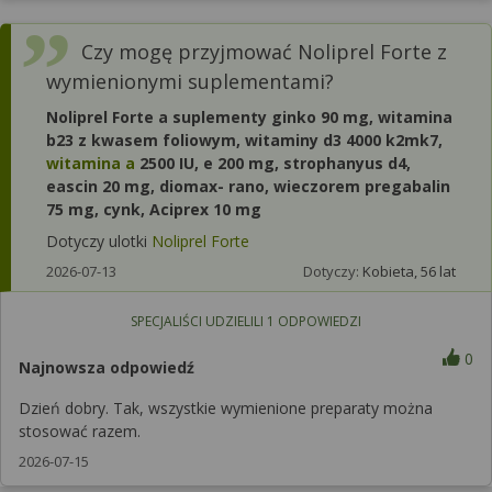
Czy mogę przyjmować Noliprel Forte z
wymienionymi suplementami?
Noliprel Forte a suplementy ginko 90 mg, witamina
b23 z kwasem foliowym, witaminy d3 4000 k2mk7,
witamina a
2500 IU, e 200 mg, strophanyus d4,
eascin 20 mg, diomax- rano, wieczorem pregabalin
75 mg, cynk, Aciprex 10 mg
Dotyczy ulotki
Noliprel Forte
2026-07-13
Dotyczy:
Kobieta, 56 lat
SPECJALIŚCI UDZIELILI
1
ODPOWIEDZI
0
Najnowsza odpowiedź
Dzień dobry. Tak, wszystkie wymienione preparaty można
stosować razem.
2026-07-15