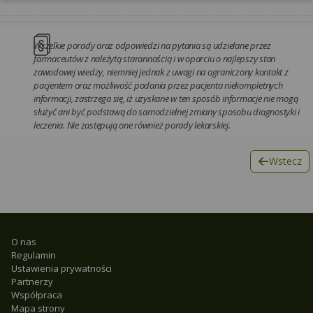
Wszelkie porady oraz odpowiedzi na pytania są udzielane przez
farmaceutów z należytą starannością i w oparciu o najlepszy stan
zawodowej wiedzy, niemniej jednak z uwagi na ograniczony kontakt z
pacjentem oraz możliwość podania przez pacjenta niekompletnych
informacji, zastrzega się, iż uzyskane w ten sposób informacje nie mogą
służyć ani być podstawą do samodzielnej zmiany sposobu diagnostyki i
leczenia. Nie zastępują one również porady lekarskiej.
Wstecz
O nas
Regulamin
Ustawienia prywatności
Partnerzy
Współpraca
Mapa strony