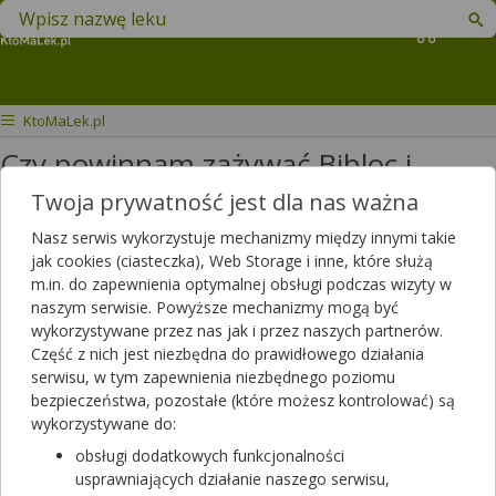
Znajdź lek w swojej okolicy
Koszyk
KtoMaLek.pl
Czy powinnam zażywać Bibloc i
Noliprel Forte o tej samej porze dnia?
Twoja prywatność jest dla nas ważna
Nasz serwis wykorzystuje mechanizmy między innymi takie
Czy powinnam zażywać Bibloc i
jak cookies (ciasteczka), Web Storage i inne, które służą
Noliprel forte o tej samej porze
m.in. do zapewnienia optymalnej obsługi podczas wizyty w
dnia? Jeden lek razem z drugim?
naszym serwisie. Powyższe mechanizmy mogą być
wykorzystywane przez nas jak i przez naszych partnerów.
Dotyczy ulotki
Noliprel Forte
Część z nich jest niezbędna do prawidłowego działania
serwisu, w tym zapewnienia niezbędnego poziomu
Dotyczy:
Kobieta, 48 lat
bezpieczeństwa, pozostałe (które możesz kontrolować) są
wykorzystywane do:
obsługi dodatkowych funkcjonalności
usprawniających działanie naszego serwisu,