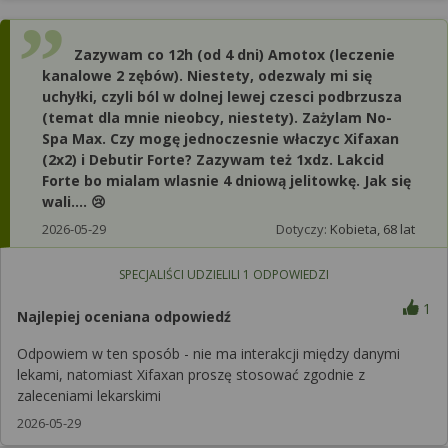
Zazywam co 12h (od 4 dni) Amotox (leczenie
kanalowe 2 zębów). Niestety, odezwaly mi się
uchyłki, czyli ból w dolnej lewej czesci podbrzusza
(temat dla mnie nieobcy, niestety). Zażylam No-
Spa Max. Czy mogę jednoczesnie właczyc Xifaxan
(2x2) i Debutir Forte? Zazywam też 1xdz. Lakcid
Forte bo mialam wlasnie 4 dniową jelitowkę. Jak się
wali.... 😢
2026-05-29
Dotyczy:
Kobieta, 68 lat
SPECJALIŚCI UDZIELILI
1
ODPOWIEDZI
1
Najlepiej oceniana odpowiedź
Odpowiem w ten sposób - nie ma interakcji między danymi
lekami, natomiast Xifaxan proszę stosować zgodnie z
zaleceniami lekarskimi
2026-05-29