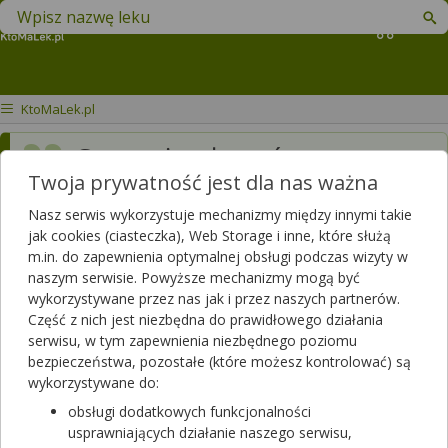
Znajdź lek w swojej okolicy
Koszyk
KtoMaLek.pl
Czy można łączyć z
Twoja prywatność jest dla nas ważna
Letrazolem2,5 mg
Nasz serwis wykorzystuje mechanizmy między innymi takie
Dotyczy:
Kobieta, 52 lata
jak cookies (ciasteczka), Web Storage i inne, które służą
m.in. do zapewnienia optymalnej obsługi podczas wizyty w
naszym serwisie. Powyższe mechanizmy mogą być
Odpowiedzi farmaceutów
wykorzystywane przez nas jak i przez naszych partnerów.
Część z nich jest niezbędna do prawidłowego działania
serwisu, w tym zapewnienia niezbędnego poziomu
Dzień dobry. Proszę o doprecyzowanie pytania.
bezpieczeństwa, pozostałe (które możesz kontrolować) są
wykorzystywane do:
2025-06-11
obsługi dodatkowych funkcjonalności
usprawniających działanie naszego serwisu,
mgr farm Jan Pawełkiewicz