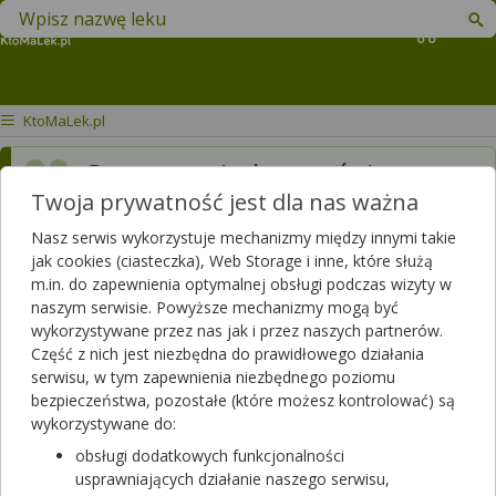
Znajdź lek w swojej okolicy
Koszyk
KtoMaLek.pl
Czy mogę jednocześnie
Twoja prywatność jest dla nas ważna
wziąć
ketonal Forte
100 mg
i
lorafen
1mg
Nasz serwis wykorzystuje mechanizmy między innymi takie
jak cookies (ciasteczka), Web Storage i inne, które służą
m.in. do zapewnienia optymalnej obsługi podczas wizyty w
Dotyczy:
Kobieta, 58 lat
naszym serwisie. Powyższe mechanizmy mogą być
wykorzystywane przez nas jak i przez naszych partnerów.
Odpowiedzi farmaceutów
Część z nich jest niezbędna do prawidłowego działania
serwisu, w tym zapewnienia niezbędnego poziomu
bezpieczeństwa, pozostałe (które możesz kontrolować) są
wykorzystywane do:
doraźnie można
obsługi dodatkowych funkcjonalności
2026-06-03
usprawniających działanie naszego serwisu,