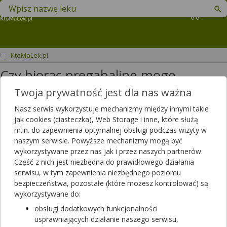
Znajdź lek w swojej okolicy
Koszyk
KtoMaLek.pl
Czy biorąc pregabalinę mogę
doraźnie przyjmować Buscopan i
Twoja prywatność jest dla nas ważna
Espumisan?
Nasz serwis wykorzystuje mechanizmy między innymi takie
jak cookies (ciasteczka), Web Storage i inne, które służą
Dzień dobry. Przyjmuję pregabalinę
m.in. do zapewnienia optymalnej obsługi podczas wizyty w
naszym serwisie. Powyższe mechanizmy mogą być
150 mg dziennie (3x50). Czy mogę
wykorzystywane przez nas jak i przez naszych partnerów.
brać doraźnie
espumisan
i
Część z nich jest niezbędna do prawidłowego działania
buscopan
? Zapomniałam zapytać
serwisu, w tym zapewnienia niezbędnego poziomu
też lekarza, czy przy terapii
bezpieczeństwa, pozostałe (które możesz kontrolować) są
wykorzystywane do:
pregabaliną można stosować
obsługi dodatkowych funkcjonalności
Tribux
Forte. Z góry dziękuję za odp
usprawniających działanie naszego serwisu,
Dotyczy:
Kobieta, 43 lata