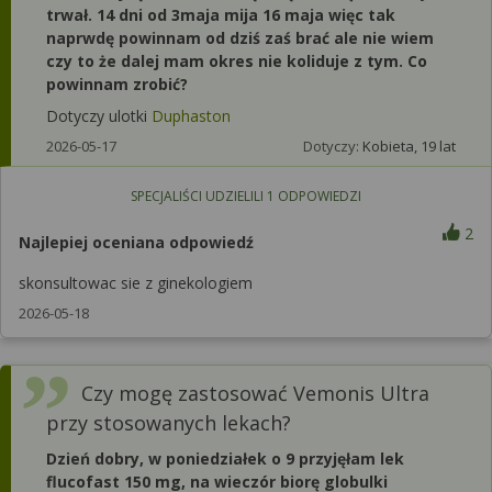
trwał. 14 dni od 3maja mija 16 maja więc tak
naprwdę powinnam od dziś zaś brać ale nie wiem
czy to że dalej mam okres nie koliduje z tym. Co
powinnam zrobić?
Dotyczy ulotki
Duphaston
2026-05-17
Dotyczy:
Kobieta, 19 lat
SPECJALIŚCI UDZIELILI
1
ODPOWIEDZI
2
Najlepiej oceniana odpowiedź
skonsultowac sie z ginekologiem
2026-05-18
Czy mogę zastosować Vemonis Ultra
przy stosowanych lekach?
Dzień dobry, w poniedziałek o 9 przyjęłam lek
flucofast 150 mg, na wieczór biorę globulki