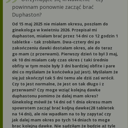
powinnam ponownie zacząć brać
Duphaston?
Od 15 maj 2025 nie miałam okresu, poszłam do
ginekologa w kwietniu 2026. Przepisał mi
duphaston, miałam brać przez 14 dni co 12 godzin 1
tabletke - tak zrobiłam. Dwa-cztery dni po
zakończeniu dawki dostałam okres, ale do teraz
go mam (z przerwami). Pierwszy dzień to był 3 maj,
ok 10 dni miałam cały czas okres ( taki średnio
obfity w tym może były 3 dni bardziej obfite i pare
dni co myślałam że końcówka już jest). Myślałam że
się już skończył tak 5 dni temu ale dziś zaś wrócił.
Czy to jest normalne, że jest on tak długo i z
przerwami? Czy moge wziąć kolejną dawke
duphastonu pomimo że dalej mam okres?
Ginekolog mówił że 14 dni od 1 dnia okresu mam
spowrotem zacząć brać koljną dawke(28 tabletek
na 14 dni), ale nie wpadłam na to by zapytać czy
jak dalej mam okres po tych 14 dniach to moge
brac kolejną dawke. Nie sądziłąm że będzie aż tyle