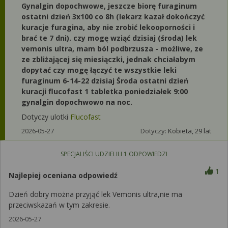
Gynalgin dopochwowe, jeszcze biorę furaginum
ostatni dzień 3x100 co 8h (lekarz kazał dokończyć
kuracje furagina, aby nie zrobić lekooporności i
brać te 7 dni). czy mogę wziąć dzisiaj (środa) lek
vemonis ultra, mam ból podbrzusza - możliwe, ze
ze zbliżającej się miesiączki, jednak chciałabym
dopytać czy mogę łączyć te wszystkie leki
furaginum 6-14-22 dzisiaj Środa ostatni dzień
kuracji flucofast 1 tabletka poniedziałek 9:00
gynalgin dopochwowo na noc.
Dotyczy ulotki
Flucofast
2026-05-27
Dotyczy:
Kobieta, 29 lat
SPECJALIŚCI UDZIELILI
1
ODPOWIEDZI
1
Najlepiej oceniana odpowiedź
Dzień dobry można przyjąć lek Vemonis ultra,nie ma
przeciwskazań w tym zakresie.
2026-05-27