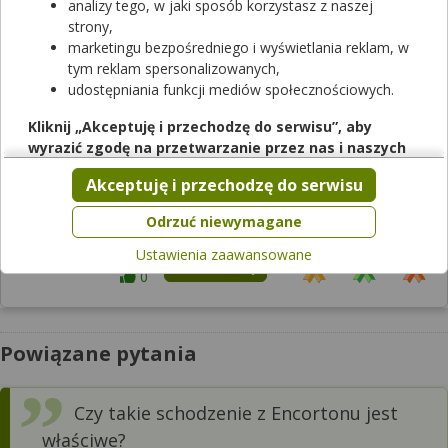
analizy tego, w jaki sposób korzystasz z naszej
strony,
marketingu bezpośredniego i wyświetlania reklam, w
Odpowiedzi farmaceutów
tym reklam spersonalizowanych,
udostępniania funkcji mediów społecznościowych.
można, proszę zachować odstępy czasowe.
Kliknij „Akceptuję i przechodzę do serwisu”, aby
wyrazić zgodę na przetwarzanie przez nas i naszych
2026-07-15
partnerów Twoich danych w powyższych celach.
Akceptuję i przechodzę do serwisu
Pamiętaj, że wyrażenie zgody jest dobrowolne, a wyrażoną
mgr farm. Antoni Stolorz
zgodę możesz w każdej chwili cofnąć, możesz też wycofać
Odrzuć niewymagane
z apteki w Bieruniu
zgodę na przetwarzanie Twoich danych tylko w niektórych
Ustawienia zaawansowane
celach. Jeżeli chcesz dowiedzieć się więcej lub chcesz
Podziękuj
0
przeprowadzić konfigurację szczegółową, to możesz tego
dokonać za pomocą „Ustawień zaawansowanych”.
Więcej informacji na temat wykorzystywania narzędzi
Powiązane pytania
zewnętrznych w naszym serwisie znajdziesz w
Regulaminie
Serwisu
.
Czy takie schodzenie z Encortonu jest
właściwe?