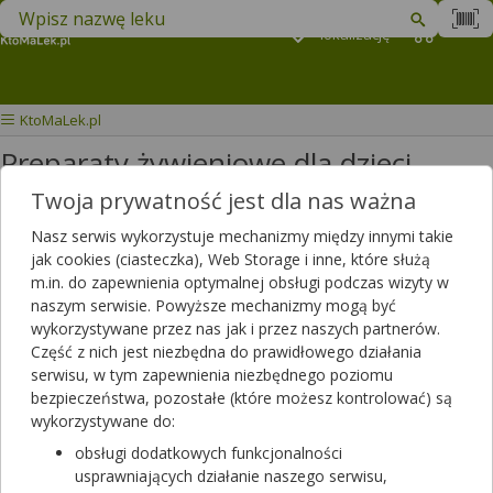
Znajdź lek w swojej okolicy
Podaj
lokalizację
Koszyk
M
KtoMaLek.pl
Preparaty żywieniowe dla dzieci
Twoja prywatność jest dla nas ważna
Wybierz grupę produktów
Nasz serwis wykorzystuje mechanizmy między innymi takie
jak cookies (ciasteczka), Web Storage i inne, które służą
Filtrowanie
m.in. do zapewnienia optymalnej obsługi podczas wizyty w
naszym serwisie. Powyższe mechanizmy mogą być
Filtrowanie
wykorzystywane przez nas jak i przez naszych partnerów.
Część z nich jest niezbędna do prawidłowego działania
Wyniki wyszukiwania
(441)
serwisu, w tym zapewnienia niezbędnego poziomu
bezpieczeństwa, pozostałe (które możesz kontrolować) są
Wyczyść filtry
wykorzystywane do:
obsługi dodatkowych funkcjonalności
Activ Łatek
usprawniających działanie naszego serwisu,