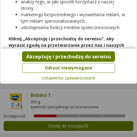
500 g
analizy tego, w jaki sposób korzystasz z naszej
żywność wzbogacona
strony,
Dostępność
marketingu bezpośredniego i wyświetlania reklam, w
tym reklam spersonalizowanych,
Dodaj do koszyka
udostępniania funkcji mediów społecznościowych.
Kliknij „Akceptuję i przechodzę do serwisu", aby
Bebiko 1
wyrazić zgodę na przetwarzanie przez nas i naszych
24 szt. po 90 ml
partnerów Twoich danych w powyższych celach.
żywność specjalnego przeznaczenia
Akceptuję i przechodzę do serwisu
Pamiętaj, że wyrażenie zgody jest dobrowolne, a wyrażoną
Dostępność
zgodę możesz w każdej chwili cofnąć, możesz też wycofać
Odrzuć niewymagane
zgodę na przetwarzanie Twoich danych tylko w niektórych
Dodaj do koszyka
Ustawienia zaawansowane
celach. Jeżeli chcesz dowiedzieć się więcej lub chcesz
przeprowadzić konfigurację szczegółową, to możesz tego
dokonać za pomocą „Ustawień zaawansowanych".
Bebiko 1
Więcej informacji na temat wykorzystywania narzędzi
350 g
żywność specjalnego przeznaczenia
zewnętrznych w naszym serwisie znajdziesz w
Regulaminie
Serwisu
.
Dostępność
Dodaj do koszyka