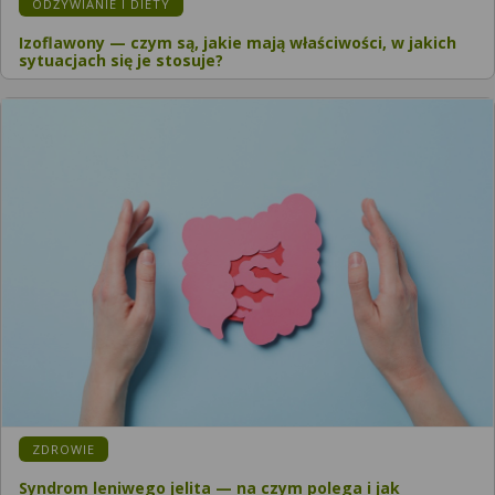
ODŻYWIANIE I DIETY
Izoflawony — czym są, jakie mają właściwości, w jakich
sytuacjach się je stosuje?
ZDROWIE
Syndrom leniwego jelita — na czym polega i jak